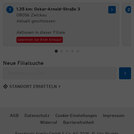
1.35 km: Oskar-Arnold-Straße 3
08056 Zwickau
Aktuell geschlossen
Aktionen in dieser Filiale
Gewinnen Sie Ihren Einkauf!
Neue Filialsuche
Such
STANDORT ERMITTELN
AGB
Datenschutz
Cookie-Einstellungen
Impressum
Widerruf
Barrierefreiheit
Ernsting's family GmbH & Co. KG 2026. © Alle Rechte