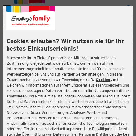
Menü
ießen
ießen
Cookies erlauben? Wir nutzen sie für Ihr
bestes Einkaufserlebnis!
Machen sie Ihren Einkauf persönlicher. Mit Ihrer ausdrücklichen
Zustimmung, die jederzeit widerrufbar ist, können wir auf Ihre
Interessen zugeschnittene Inhalte bereitstellen und für sie passende
en
Werbeanzeigen bei uns und auf Partner-Seiten anzeigen. In diesem
Zusammenhang verwenden wir Technologien (z.B.
Cookies
, mit
ERNSTING'S FAMILY FILIALE
welchen wir Informationen auf Ihrem Endgerät auslesen/speichern und
Innere Plauensche Straße 21
so personenbezogene Daten verarbeiten), um Ihr Nutzungsverhalten zu
08056 Zwickau
analysieren und Profile mit Nutzungsgewohnheiten basierend auf Ihrem
Surf- und Kaufverhalten zu erstellen. Wir teilen einzelne Informationen
(z.B. verschlüsselte E-Mailadressen) mit Werbepartnern wie sozialen
3,9
ießen
Bewertung:
Netzwerken. Dieser Verarbeitung zu Analyse-, Werbe- und
Personalisierungszwecken können sie untenstehend zustimmen.
STANDORT
SERVICES
SORTIMENT
AKTIONEN
Andernfalls können sie auch nur erforderliche Technologien einsetzen
oder Ihre Einstellungen individuell anpassen. Ihre Einwilligung umfasst
auch die Übermittlung von Daten zu Ihrer Person in Drittländer, die kein