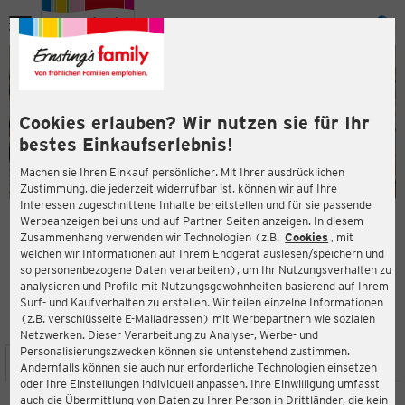
Menü
ießen
ießen
Cookies erlauben? Wir nutzen sie für Ihr
bestes Einkaufserlebnis!
Machen sie Ihren Einkauf persönlicher. Mit Ihrer ausdrücklichen
Zustimmung, die jederzeit widerrufbar ist, können wir auf Ihre
Interessen zugeschnittene Inhalte bereitstellen und für sie passende
en
Werbeanzeigen bei uns und auf Partner-Seiten anzeigen. In diesem
Zusammenhang verwenden wir Technologien (z.B.
Cookies
, mit
ERNSTING'S FAMILY FILIALE
welchen wir Informationen auf Ihrem Endgerät auslesen/speichern und
Coswiger Str. 1
so personenbezogene Daten verarbeiten), um Ihr Nutzungsverhalten zu
39261 Zerbst
analysieren und Profile mit Nutzungsgewohnheiten basierend auf Ihrem
Surf- und Kaufverhalten zu erstellen. Wir teilen einzelne Informationen
(z.B. verschlüsselte E-Mailadressen) mit Werbepartnern wie sozialen
3,8
ießen
Bewertung:
Netzwerken. Dieser Verarbeitung zu Analyse-, Werbe- und
Personalisierungszwecken können sie untenstehend zustimmen.
STANDORT
SERVICES
SORTIMENT
AKTIONEN
Andernfalls können sie auch nur erforderliche Technologien einsetzen
oder Ihre Einstellungen individuell anpassen. Ihre Einwilligung umfasst
auch die Übermittlung von Daten zu Ihrer Person in Drittländer, die kein