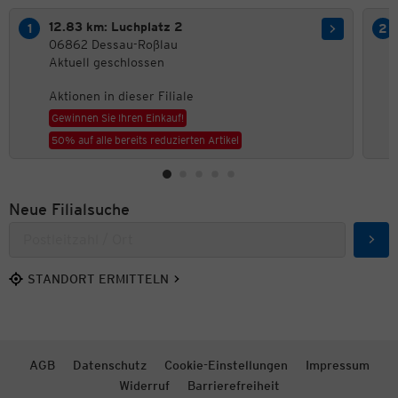
12.83 km: Luchplatz 2
06862 Dessau-Roßlau
Aktuell geschlossen
Aktionen in dieser Filiale
Gewinnen Sie Ihren Einkauf!
50% auf alle bereits reduzierten Artikel
Neue Filialsuche
Such
STANDORT ERMITTELN
AGB
Datenschutz
Cookie-Einstellungen
Impressum
Widerruf
Barrierefreiheit