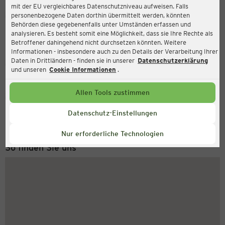
mit der EU vergleichbares Datenschutzniveau aufweisen. Falls
Ernsting's family
personenbezogene Daten dorthin übermittelt werden, könnten
Behörden diese gegebenenfalls unter Umständen erfassen und
Coswiger Str. 1, 39261 Zerbst
analysieren. Es besteht somit eine Möglichkeit, dass sie Ihre Rechte als
Betroffener dahingehend nicht durchsetzen könnten. Weitere
Informationen - insbesondere auch zu den Details der Verarbeitung Ihrer
Daten in Drittländern - finden sie in unserer
Datenschutzerklärung
Geschlossen
Aktuell:
und unseren
Cookie Informationen
.
Allen Tools zustimmen
Service Hotline
+49 (0) 2546 / 98 999 98
Datenschutz-Einstellungen
Montag bis Freitag 8-18 Uhr
Nur erforderliche Technologien
So finden Sie uns