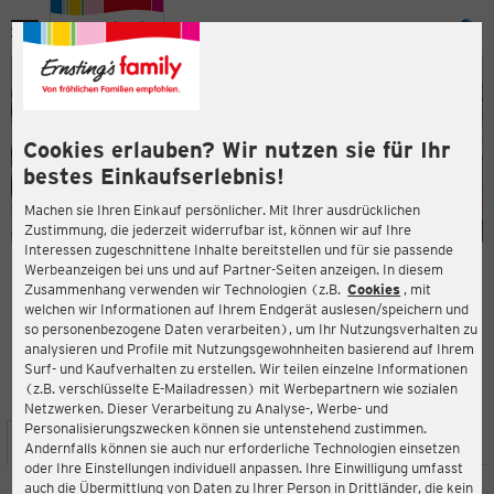
Menü
ießen
ießen
Cookies erlauben? Wir nutzen sie für Ihr
bestes Einkaufserlebnis!
Machen sie Ihren Einkauf persönlicher. Mit Ihrer ausdrücklichen
Zustimmung, die jederzeit widerrufbar ist, können wir auf Ihre
Interessen zugeschnittene Inhalte bereitstellen und für sie passende
en
Werbeanzeigen bei uns und auf Partner-Seiten anzeigen. In diesem
Zusammenhang verwenden wir Technologien (z.B.
Cookies
, mit
ERNSTING'S FAMILY FILIALE
welchen wir Informationen auf Ihrem Endgerät auslesen/speichern und
Kemmannstr. 4
so personenbezogene Daten verarbeiten), um Ihr Nutzungsverhalten zu
42349 Wuppertal
analysieren und Profile mit Nutzungsgewohnheiten basierend auf Ihrem
Surf- und Kaufverhalten zu erstellen. Wir teilen einzelne Informationen
(z.B. verschlüsselte E-Mailadressen) mit Werbepartnern wie sozialen
4,5
ießen
Bewertung:
Netzwerken. Dieser Verarbeitung zu Analyse-, Werbe- und
Personalisierungszwecken können sie untenstehend zustimmen.
STANDORT
SERVICES
SORTIMENT
AKTIONEN
Andernfalls können sie auch nur erforderliche Technologien einsetzen
oder Ihre Einstellungen individuell anpassen. Ihre Einwilligung umfasst
auch die Übermittlung von Daten zu Ihrer Person in Drittländer, die kein