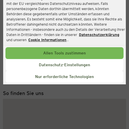
mit der EU vergleichbares Datenschutzniveau aufweisen. Falls
Ernsting's family
personenbezogene Daten dorthin übermittelt werden, könnten
Behörden diese gegebenenfalls unter Umständen erfassen und
Kemmannstr. 4, 42349 Wuppertal
analysieren. Es besteht somit eine Möglichkeit, dass sie Ihre Rechte als
Betroffener dahingehend nicht durchsetzen könnten. Weitere
Informationen - insbesondere auch zu den Details der Verarbeitung Ihrer
Daten in Drittländern - finden sie in unserer
Datenschutzerklärung
Geöffnet
Aktuell:
und unseren
Cookie Informationen
.
Öffnungszeiten heute:
08:30 - 18:30
Allen Tools zustimmen
Service Hotline
Datenschutz-Einstellungen
+49 (0) 2546 / 98 999 98
Nur erforderliche Technologien
Montag bis Freitag 8-18 Uhr
So finden Sie uns