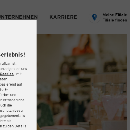
Meine Filiale
UNTERNEHMEN
KARRIERE
Filiale finden
erlebnis!
rufbar ist,
eanzeigen bei uns
Cookies
, mit
Daten
basierend auf
te E-
Werbe- und
r erforderliche
auch die
enschutzniveau
 gegebenenfalls
hte als
h zu den Details