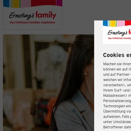
Cookies e
Machen sie Ihren
können wir auf I
und auf Partner
welchen wir Inf
verarbeiten), u
Ihrem Surf- und 
Mailadressen) m
Personalisierun
Technologien ein
Übermittlung von
aufweisen. Fall
unter Umständen 
Betroffener dahi