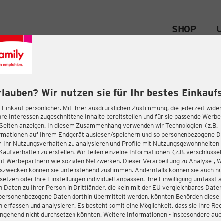
SHOP
rlauben? Wir nutzen sie für Ihr bestes Einkaufs
 Einkauf persönlicher. Mit Ihrer ausdrücklichen Zustimmung, die jederzeit wider
hre Interessen zugeschnittene Inhalte bereitstellen und für sie passende Werb
-Seiten anzeigen. In diesem Zusammenhang verwenden wir Technologien (z.B.
ormationen auf Ihrem Endgerät auslesen/speichern und so personenbezogene 
m Ihr Nutzungsverhalten zu analysieren und Profile mit Nutzungsgewohnheiten 
Kaufverhalten zu erstellen. Wir teilen einzelne Informationen (z.B. verschlüssel
it Werbepartnern wie sozialen Netzwerken. Dieser Verarbeitung zu Analyse-, 
gszwecken können sie untenstehend zustimmen. Andernfalls können sie auch nu
setzen oder Ihre Einstellungen individuell anpassen. Ihre Einwilligung umfasst 
 Daten zu Ihrer Person in Drittländer, die kein mit der EU vergleichbares Dat
s personenbezogene Daten dorthin übermittelt werden, könnten Behörden diese
erfassen und analysieren. Es besteht somit eine Möglichkeit, dass sie Ihre Rec
ngehend nicht durchsetzen könnten. Weitere Informationen - insbesondere auc