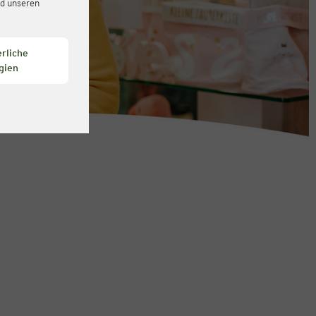
d unseren
rliche
gien