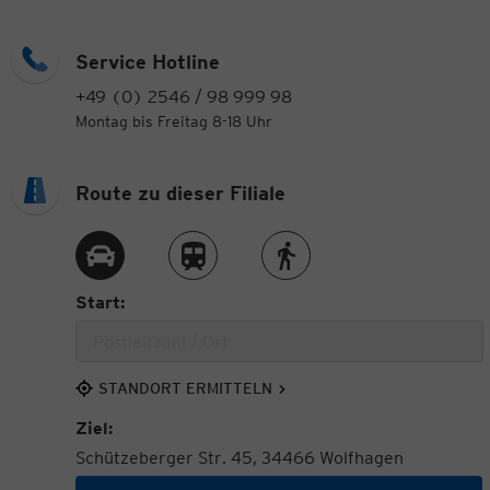
Service Hotline
+49 (0) 2546 / 98 999 98
Montag bis Freitag 8-18 Uhr
Route zu dieser Filiale
Route per Auto
Route per Zug
Route zu Fuß
Start:
STANDORT ERMITTELN
Ziel:
Schützeberger Str. 45, 34466 Wolfhagen