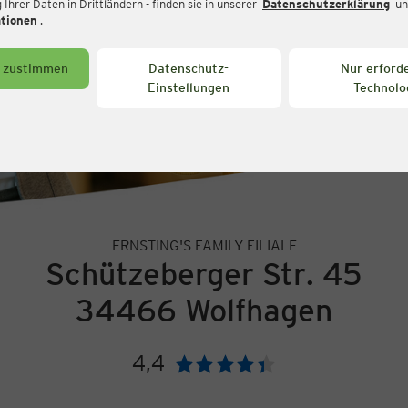
Ihrer Daten in Drittländern - finden sie in unserer
Datenschutzerklärung
un
ationen
.
s zustimmen
Datenschutz-
Nur erforde
Einstellungen
Technolo
ERNSTING'S FAMILY FILIALE
Schützeberger Str. 45
34466 Wolfhagen
4,4
Bewertung: