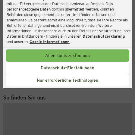
mit der EU vergleichbares Datenschutzniveau aufweisen. Falls
Ernsting's family
personenbezogene Daten dorthin übermittelt werden, könnten
Behörden diese gegebenenfalls unter Umständen erfassen und
Wahrenberger Straße 67, 19322 Wittenberge
analysieren. Es besteht somit eine Möglichkeit, dass sie Ihre Rechte als
Betroffener dahingehend nicht durchsetzen könnten. Weitere
Informationen - insbesondere auch zu den Details der Verarbeitung Ihrer
Daten in Drittländern - finden sie in unserer
Datenschutzerklärung
Geöffnet
Aktuell:
und unseren
Cookie Informationen
.
Öffnungszeiten heute:
09:00 - 20:00
Allen Tools zustimmen
Service Hotline
Datenschutz-Einstellungen
+49 (0) 2546 / 98 999 98
Nur erforderliche Technologien
Montag bis Freitag 8-18 Uhr
So finden Sie uns