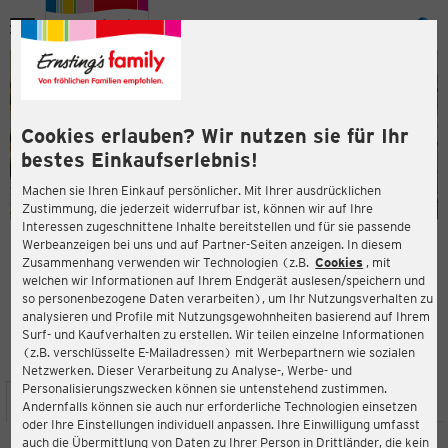
Menü
ießen
ießen
Cookies erlauben? Wir nutzen sie für Ihr
bestes Einkaufserlebnis!
Machen sie Ihren Einkauf persönlicher. Mit Ihrer ausdrücklichen
Zustimmung, die jederzeit widerrufbar ist, können wir auf Ihre
Interessen zugeschnittene Inhalte bereitstellen und für sie passende
en
Werbeanzeigen bei uns und auf Partner-Seiten anzeigen. In diesem
Zusammenhang verwenden wir Technologien (z.B.
Cookies
, mit
ERNSTING'S FAMILY FILIALE
welchen wir Informationen auf Ihrem Endgerät auslesen/speichern und
Wahrenberger Straße 67
so personenbezogene Daten verarbeiten), um Ihr Nutzungsverhalten zu
19322 Wittenberge
analysieren und Profile mit Nutzungsgewohnheiten basierend auf Ihrem
Surf- und Kaufverhalten zu erstellen. Wir teilen einzelne Informationen
(z.B. verschlüsselte E-Mailadressen) mit Werbepartnern wie sozialen
4,1
ießen
Bewertung:
Netzwerken. Dieser Verarbeitung zu Analyse-, Werbe- und
Personalisierungszwecken können sie untenstehend zustimmen.
STANDORT
SERVICES
SORTIMENT
AKTIONEN
Andernfalls können sie auch nur erforderliche Technologien einsetzen
oder Ihre Einstellungen individuell anpassen. Ihre Einwilligung umfasst
auch die Übermittlung von Daten zu Ihrer Person in Drittländer, die kein