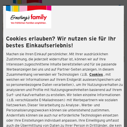
Menü
ießen
ießen
Cookies erlauben? Wir nutzen sie für Ihr
bestes Einkaufserlebnis!
Machen sie Ihren Einkauf persönlicher. Mit Ihrer ausdrücklichen
Zustimmung, die jederzeit widerrufbar ist, können wir auf Ihre
Interessen zugeschnittene Inhalte bereitstellen und für sie passende
en
Werbeanzeigen bei uns und auf Partner-Seiten anzeigen. In diesem
Zusammenhang verwenden wir Technologien (z.B.
Cookies
, mit
ERNSTING'S FAMILY FILIALE
welchen wir Informationen auf Ihrem Endgerät auslesen/speichern und
Marktstr. 7-9
so personenbezogene Daten verarbeiten), um Ihr Nutzungsverhalten zu
21423 Winsen (Luhe)
analysieren und Profile mit Nutzungsgewohnheiten basierend auf Ihrem
Surf- und Kaufverhalten zu erstellen. Wir teilen einzelne Informationen
(z.B. verschlüsselte E-Mailadressen) mit Werbepartnern wie sozialen
4,3
ießen
Bewertung:
Netzwerken. Dieser Verarbeitung zu Analyse-, Werbe- und
Personalisierungszwecken können sie untenstehend zustimmen.
STANDORT
SERVICES
SORTIMENT
AKTIONEN
Andernfalls können sie auch nur erforderliche Technologien einsetzen
oder Ihre Einstellungen individuell anpassen. Ihre Einwilligung umfasst
auch die Übermittlung von Daten zu Ihrer Person in Drittländer, die kein