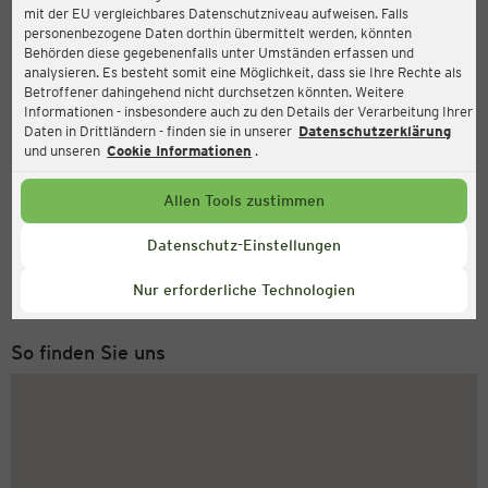
mit der EU vergleichbares Datenschutzniveau aufweisen. Falls
Ernsting's family
personenbezogene Daten dorthin übermittelt werden, könnten
Behörden diese gegebenenfalls unter Umständen erfassen und
Marktstr. 7-9, 21423 Winsen (Luhe)
analysieren. Es besteht somit eine Möglichkeit, dass sie Ihre Rechte als
Betroffener dahingehend nicht durchsetzen könnten. Weitere
Informationen - insbesondere auch zu den Details der Verarbeitung Ihrer
Daten in Drittländern - finden sie in unserer
Datenschutzerklärung
Geöffnet
Aktuell:
und unseren
Cookie Informationen
.
Öffnungszeiten heute:
09:00 - 18:30
Allen Tools zustimmen
Service Hotline
Datenschutz-Einstellungen
+49 (0) 2546 / 98 999 98
Nur erforderliche Technologien
Montag bis Freitag 8-18 Uhr
So finden Sie uns