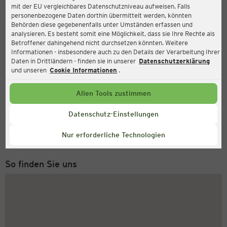
mit der EU vergleichbares Datenschutzniveau aufweisen. Falls
Ernsting's family
personenbezogene Daten dorthin übermittelt werden, könnten
Behörden diese gegebenenfalls unter Umständen erfassen und
Chausseestraße 1, 15745 Wildau
analysieren. Es besteht somit eine Möglichkeit, dass sie Ihre Rechte als
Betroffener dahingehend nicht durchsetzen könnten. Weitere
Informationen - insbesondere auch zu den Details der Verarbeitung Ihrer
Daten in Drittländern - finden sie in unserer
Datenschutzerklärung
und unseren
Cookie Informationen
.
Allen Tools zustimmen
Service Hotline
Datenschutz-Einstellungen
+49 (0) 2546 / 98 999 98
Nur erforderliche Technologien
Montag bis Freitag 8-18 Uhr
So finden Sie uns