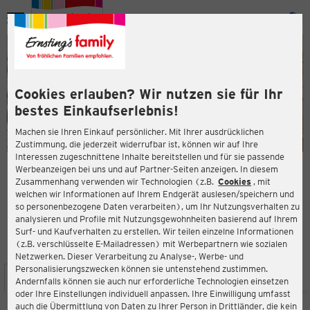
Menü
ießen
ießen
Cookies erlauben? Wir nutzen sie für Ihr
bestes Einkaufserlebnis!
Machen sie Ihren Einkauf persönlicher. Mit Ihrer ausdrücklichen
Zustimmung, die jederzeit widerrufbar ist, können wir auf Ihre
Interessen zugeschnittene Inhalte bereitstellen und für sie passende
en
Werbeanzeigen bei uns und auf Partner-Seiten anzeigen. In diesem
Zusammenhang verwenden wir Technologien (z.B.
Cookies
, mit
ERNSTING'S FAMILY FILIALE
welchen wir Informationen auf Ihrem Endgerät auslesen/speichern und
Chausseestraße 1
so personenbezogene Daten verarbeiten), um Ihr Nutzungsverhalten zu
15745 Wildau
analysieren und Profile mit Nutzungsgewohnheiten basierend auf Ihrem
Surf- und Kaufverhalten zu erstellen. Wir teilen einzelne Informationen
(z.B. verschlüsselte E-Mailadressen) mit Werbepartnern wie sozialen
3,5
ießen
Bewertung:
Netzwerken. Dieser Verarbeitung zu Analyse-, Werbe- und
Personalisierungszwecken können sie untenstehend zustimmen.
STANDORT
SERVICES
SORTIMENT
AKTIONEN
Andernfalls können sie auch nur erforderliche Technologien einsetzen
oder Ihre Einstellungen individuell anpassen. Ihre Einwilligung umfasst
auch die Übermittlung von Daten zu Ihrer Person in Drittländer, die kein