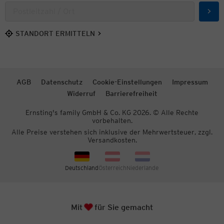
Such
STANDORT ERMITTELN
AGB
Datenschutz
Cookie-Einstellungen
Impressum
Widerruf
Barrierefreiheit
Ernsting's family GmbH & Co. KG 2026. © Alle Rechte
vorbehalten.
Alle Preise verstehen sich inklusive der Mehrwertsteuer, zzgl.
Versandkosten.
Deutschland
Österreich
Niederlande
Herz
Zum S
Mit
für Sie gemacht