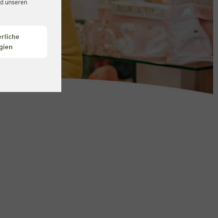
d unseren
rliche
gien