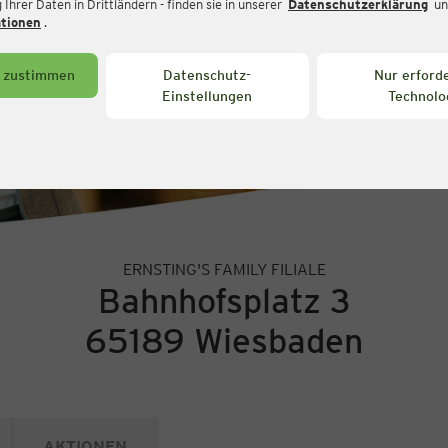
Ihrer Daten in Drittländern - finden sie in unserer
Datenschutzerklärung
un
ationen
.
s zustimmen
Datenschutz-
Nur erforde
Einstellungen
Technolo
ERNSTING'S FAMILY FILIALE
Bahnhofsplatz 3
65189 Wiesbaden
AKTIONEN