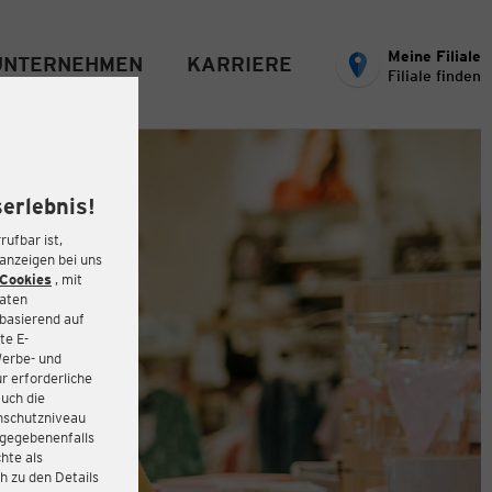
Meine Filiale
UNTERNEHMEN
KARRIERE
Filiale finden
erlebnis!
rufbar ist,
eanzeigen bei uns
Cookies
, mit
Daten
basierend auf
te E-
Werbe- und
r erforderliche
auch die
enschutzniveau
 gegebenenfalls
hte als
h zu den Details