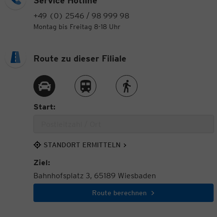
Service Hotline
+49 (0) 2546 / 98 999 98
Montag bis Freitag 8-18 Uhr
Route zu dieser Filiale
Route per Auto
Route per Zug
Route zu Fuß
Start:
STANDORT ERMITTELN
Ziel:
Bahnhofsplatz 3, 65189 Wiesbaden
Route berechnen