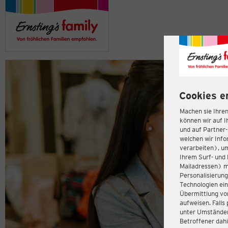
Cookies e
Machen sie Ihren
können wir auf I
und auf Partner
welchen wir Inf
verarbeiten), u
Ihrem Surf- und 
Mailadressen) m
Personalisierun
Technologien ein
Übermittlung von
aufweisen. Fall
unter Umständen 
Betroffener dahi