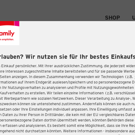
SHOP
rlauben? Wir nutzen sie für Ihr bestes Einkaufs
 Einkauf persönlicher. Mit Ihrer ausdrücklichen Zustimmung, die jederzeit wider
hre Interessen zugeschnittene Inhalte bereitstellen und für sie passende Werb
-Seiten anzeigen. In diesem Zusammenhang verwenden wir Technologien (z.B.
ormationen auf Ihrem Endgerät auslesen/speichern und so personenbezogene 
m Ihr Nutzungsverhalten zu analysieren und Profile mit Nutzungsgewohnheiten 
Kaufverhalten zu erstellen. Wir teilen einzelne Informationen (z.B. verschlüssel
it Werbepartnern wie sozialen Netzwerken. Dieser Verarbeitung zu Analyse-, 
gszwecken können sie untenstehend zustimmen. Andernfalls können sie auch nu
setzen oder Ihre Einstellungen individuell anpassen. Ihre Einwilligung umfasst 
 Daten zu Ihrer Person in Drittländer, die kein mit der EU vergleichbares Dat
s personenbezogene Daten dorthin übermittelt werden, könnten Behörden diese
erfassen und analysieren. Es besteht somit eine Möglichkeit, dass sie Ihre Rec
ngehend nicht durchsetzen könnten. Weitere Informationen - insbesondere auc