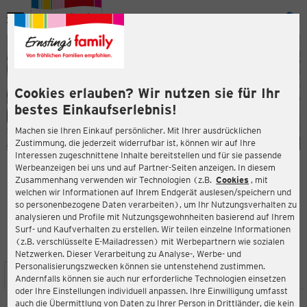
Menü
ießen
ießen
Cookies erlauben? Wir nutzen sie für Ihr
bestes Einkaufserlebnis!
Machen sie Ihren Einkauf persönlicher. Mit Ihrer ausdrücklichen
Zustimmung, die jederzeit widerrufbar ist, können wir auf Ihre
Interessen zugeschnittene Inhalte bereitstellen und für sie passende
en
Werbeanzeigen bei uns und auf Partner-Seiten anzeigen. In diesem
Zusammenhang verwenden wir Technologien (z.B.
Cookies
, mit
ERNSTING'S FAMILY FILIALE
welchen wir Informationen auf Ihrem Endgerät auslesen/speichern und
Sandleitengasse 41 (TOP 015)
so personenbezogene Daten verarbeiten), um Ihr Nutzungsverhalten zu
1160 Wien
analysieren und Profile mit Nutzungsgewohnheiten basierend auf Ihrem
Surf- und Kaufverhalten zu erstellen. Wir teilen einzelne Informationen
(z.B. verschlüsselte E-Mailadressen) mit Werbepartnern wie sozialen
4,1
ießen
Bewertung:
Netzwerken. Dieser Verarbeitung zu Analyse-, Werbe- und
Personalisierungszwecken können sie untenstehend zustimmen.
STANDORT
SERVICES
SORTIMENT
AKTIONEN
Andernfalls können sie auch nur erforderliche Technologien einsetzen
oder Ihre Einstellungen individuell anpassen. Ihre Einwilligung umfasst
auch die Übermittlung von Daten zu Ihrer Person in Drittländer, die kein