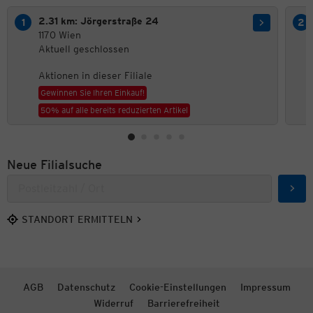
2.31 km: Jörgerstraße 24
1170 Wien
Aktuell geschlossen
Aktionen in dieser Filiale
Gewinnen Sie Ihren Einkauf!
50% auf alle bereits reduzierten Artikel
Neue Filialsuche
Such
STANDORT ERMITTELN
AGB
Datenschutz
Cookie-Einstellungen
Impressum
Widerruf
Barrierefreiheit