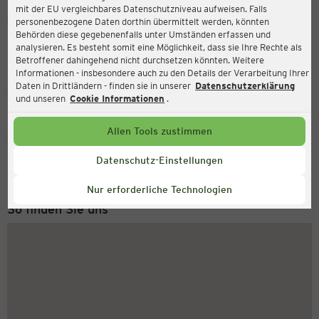
mit der EU vergleichbares Datenschutzniveau aufweisen. Falls
Ernsting's family
personenbezogene Daten dorthin übermittelt werden, könnten
Behörden diese gegebenenfalls unter Umständen erfassen und
Sandleitengasse 41 (TOP 015), 1160 Wien
analysieren. Es besteht somit eine Möglichkeit, dass sie Ihre Rechte als
Betroffener dahingehend nicht durchsetzen könnten. Weitere
Informationen - insbesondere auch zu den Details der Verarbeitung Ihrer
Daten in Drittländern - finden sie in unserer
Datenschutzerklärung
Geschlossen
Aktuell:
und unseren
Cookie Informationen
.
Allen Tools zustimmen
Service Hotline
+49 (0) 2546 / 98 999 98
Datenschutz-Einstellungen
Montag bis Freitag 8-18 Uhr
Nur erforderliche Technologien
So finden Sie uns