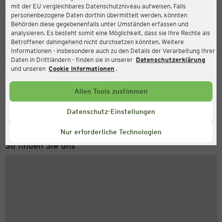
mit der EU vergleichbares Datenschutzniveau aufweisen. Falls
Ernsting's family
personenbezogene Daten dorthin übermittelt werden, könnten
Behörden diese gegebenenfalls unter Umständen erfassen und
Prager Straße 286 (TOP E.13), 1210 Wien
analysieren. Es besteht somit eine Möglichkeit, dass sie Ihre Rechte als
Betroffener dahingehend nicht durchsetzen könnten. Weitere
Informationen - insbesondere auch zu den Details der Verarbeitung Ihrer
Daten in Drittländern - finden sie in unserer
Datenschutzerklärung
Geschlossen
Aktuell:
und unseren
Cookie Informationen
.
Allen Tools zustimmen
Service Hotline
+49 (0) 2546 / 98 999 98
Datenschutz-Einstellungen
Montag bis Freitag 8-18 Uhr
Nur erforderliche Technologien
So finden Sie uns