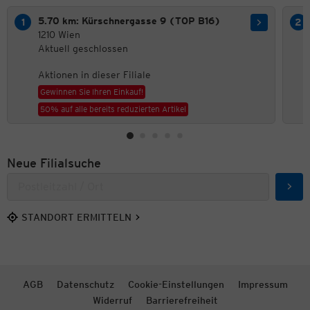
5.70 km: Kürschnergasse 9 (TOP B16)
1210 Wien
Aktuell geschlossen
Aktionen in dieser Filiale
Gewinnen Sie Ihren Einkauf!
50% auf alle bereits reduzierten Artikel
Neue Filialsuche
Such
STANDORT ERMITTELN
AGB
Datenschutz
Cookie-Einstellungen
Impressum
Widerruf
Barrierefreiheit