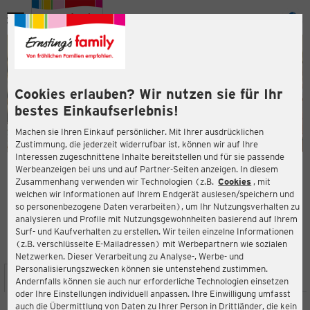
Menü
ießen
ießen
Cookies erlauben? Wir nutzen sie für Ihr
bestes Einkaufserlebnis!
Machen sie Ihren Einkauf persönlicher. Mit Ihrer ausdrücklichen
Zustimmung, die jederzeit widerrufbar ist, können wir auf Ihre
Interessen zugeschnittene Inhalte bereitstellen und für sie passende
en
Werbeanzeigen bei uns und auf Partner-Seiten anzeigen. In diesem
Zusammenhang verwenden wir Technologien (z.B.
Cookies
, mit
ERNSTING'S FAMILY FILIALE
welchen wir Informationen auf Ihrem Endgerät auslesen/speichern und
Prager Straße 286 (TOP E.13)
so personenbezogene Daten verarbeiten), um Ihr Nutzungsverhalten zu
1210 Wien
analysieren und Profile mit Nutzungsgewohnheiten basierend auf Ihrem
Surf- und Kaufverhalten zu erstellen. Wir teilen einzelne Informationen
(z.B. verschlüsselte E-Mailadressen) mit Werbepartnern wie sozialen
4,2
ießen
Bewertung:
Netzwerken. Dieser Verarbeitung zu Analyse-, Werbe- und
Personalisierungszwecken können sie untenstehend zustimmen.
STANDORT
SERVICES
SORTIMENT
AKTIONEN
Andernfalls können sie auch nur erforderliche Technologien einsetzen
oder Ihre Einstellungen individuell anpassen. Ihre Einwilligung umfasst
auch die Übermittlung von Daten zu Ihrer Person in Drittländer, die kein