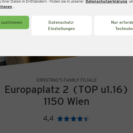
Ihrer Daten in Drittländern - finden sie in unserer
Datenschutzerklärung
un
ationen
.
s zustimmen
Datenschutz-
Nur erforde
Einstellungen
Technolo
ERNSTING'S FAMILY FILIALE
Europaplatz 2 (TOP u1.16)
1150 Wien
4,4
Bewertung: