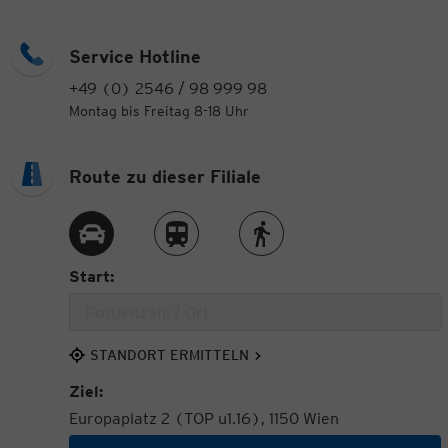
Service Hotline
+49 (0) 2546 / 98 999 98
Montag bis Freitag 8-18 Uhr
Route zu dieser Filiale
Route per Auto
Route per Zug
Route zu Fuß
Start:
STANDORT ERMITTELN
Ziel:
Europaplatz 2 (TOP u1.16), 1150 Wien