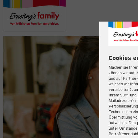
Cookies e
Machen sie Ihren
können wir auf I
und auf Partner
welchen wir Inf
verarbeiten), u
Ihrem Surf- und 
Mailadressen) m
Personalisierun
Technologien ein
Übermittlung von
aufweisen. Fall
unter Umständen 
Betroffener dahi