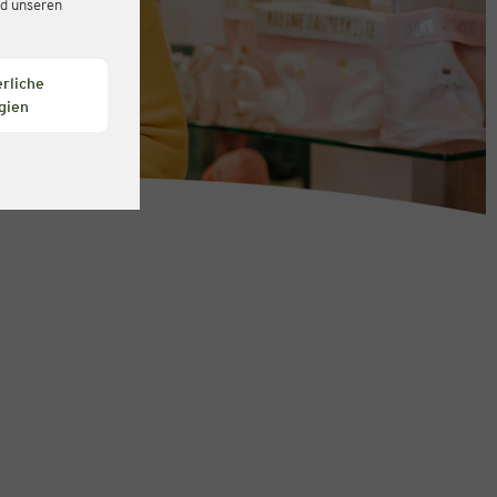
d unseren
rliche
gien