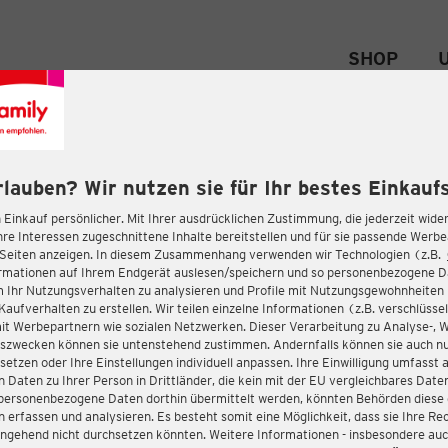
SHOP
rlauben? Wir nutzen sie für Ihr bestes Einkaufs
 Einkauf persönlicher. Mit Ihrer ausdrücklichen Zustimmung, die jederzeit wider
hre Interessen zugeschnittene Inhalte bereitstellen und für sie passende Werb
-Seiten anzeigen. In diesem Zusammenhang verwenden wir Technologien (z.B.
ormationen auf Ihrem Endgerät auslesen/speichern und so personenbezogene 
m Ihr Nutzungsverhalten zu analysieren und Profile mit Nutzungsgewohnheiten 
Kaufverhalten zu erstellen. Wir teilen einzelne Informationen (z.B. verschlüssel
it Werbepartnern wie sozialen Netzwerken. Dieser Verarbeitung zu Analyse-, 
gszwecken können sie untenstehend zustimmen. Andernfalls können sie auch nu
setzen oder Ihre Einstellungen individuell anpassen. Ihre Einwilligung umfasst 
 Daten zu Ihrer Person in Drittländer, die kein mit der EU vergleichbares Dat
s personenbezogene Daten dorthin übermittelt werden, könnten Behörden diese
erfassen und analysieren. Es besteht somit eine Möglichkeit, dass sie Ihre Rec
ngehend nicht durchsetzen könnten. Weitere Informationen - insbesondere auc