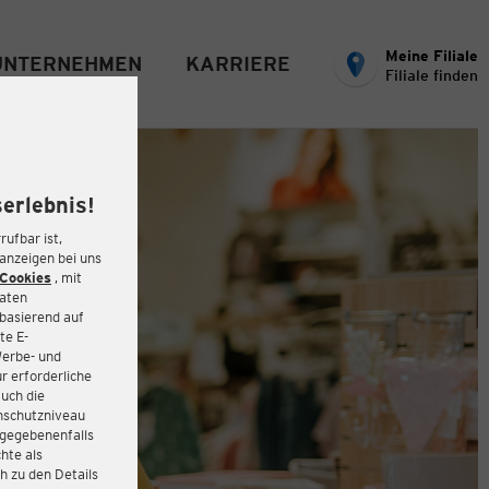
Meine Filiale
UNTERNEHMEN
KARRIERE
Filiale finden
erlebnis!
rufbar ist,
eanzeigen bei uns
Cookies
, mit
Daten
basierend auf
te E-
Werbe- und
r erforderliche
auch die
enschutzniveau
 gegebenenfalls
hte als
h zu den Details