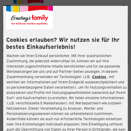
Menü
ießen
ießen
Cookies erlauben? Wir nutzen sie für Ihr
bestes Einkaufserlebnis!
Machen sie Ihren Einkauf persönlicher. Mit Ihrer ausdrücklichen
Zustimmung, die jederzeit widerrufbar ist, können wir auf Ihre
Interessen zugeschnittene Inhalte bereitstellen und für sie passende
en
Werbeanzeigen bei uns und auf Partner-Seiten anzeigen. In diesem
Zusammenhang verwenden wir Technologien (z.B.
Cookies
, mit
ERNSTING'S FAMILY FILIALE
welchen wir Informationen auf Ihrem Endgerät auslesen/speichern und
Richtweg 60
so personenbezogene Daten verarbeiten), um Ihr Nutzungsverhalten zu
90530 Wendelstein
analysieren und Profile mit Nutzungsgewohnheiten basierend auf Ihrem
Surf- und Kaufverhalten zu erstellen. Wir teilen einzelne Informationen
(z.B. verschlüsselte E-Mailadressen) mit Werbepartnern wie sozialen
4,6
ießen
Bewertung:
Netzwerken. Dieser Verarbeitung zu Analyse-, Werbe- und
Personalisierungszwecken können sie untenstehend zustimmen.
STANDORT
SERVICES
SORTIMENT
AKTIONEN
Andernfalls können sie auch nur erforderliche Technologien einsetzen
oder Ihre Einstellungen individuell anpassen. Ihre Einwilligung umfasst
auch die Übermittlung von Daten zu Ihrer Person in Drittländer, die kein