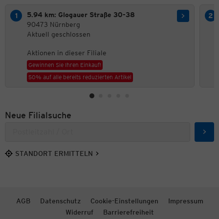
5.94 km: Glogauer Straße 30-38
90473 Nürnberg
Aktuell geschlossen
Aktionen in dieser Filiale
Gewinnen Sie Ihren Einkauf!
50% auf alle bereits reduzierten Artikel
Neue Filialsuche
Such
STANDORT ERMITTELN
AGB
Datenschutz
Cookie-Einstellungen
Impressum
Widerruf
Barrierefreiheit