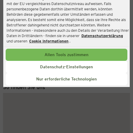
mit der EU vergleichbares Datenschutzniveau aufweisen. Falls
Ernsting's family
personenbezogene Daten dorthin übermittelt werden, könnten
Behörden diese gegebenenfalls unter Umständen erfassen und
Richtweg 60, 90530 Wendelstein
analysieren. Es besteht somit eine Möglichkeit, dass sie Ihre Rechte als
Betroffener dahingehend nicht durchsetzen könnten. Weitere
Informationen - insbesondere auch zu den Details der Verarbeitung Ihrer
Daten in Drittländern - finden sie in unserer
Datenschutzerklärung
Geschlossen
Aktuell:
und unseren
Cookie Informationen
.
Allen Tools zustimmen
Service Hotline
+49 (0) 2546 / 98 999 98
Datenschutz-Einstellungen
Montag bis Freitag 8-18 Uhr
Nur erforderliche Technologien
So finden Sie uns