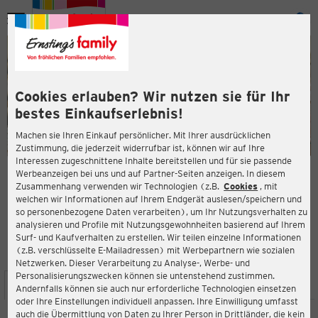
Menü
ießen
ießen
Cookies erlauben? Wir nutzen sie für Ihr
bestes Einkaufserlebnis!
Machen sie Ihren Einkauf persönlicher. Mit Ihrer ausdrücklichen
Zustimmung, die jederzeit widerrufbar ist, können wir auf Ihre
Interessen zugeschnittene Inhalte bereitstellen und für sie passende
en
Werbeanzeigen bei uns und auf Partner-Seiten anzeigen. In diesem
Zusammenhang verwenden wir Technologien (z.B.
Cookies
, mit
ERNSTING'S FAMILY FILIALE
welchen wir Informationen auf Ihrem Endgerät auslesen/speichern und
Sachsendamm 30-32
so personenbezogene Daten verarbeiten), um Ihr Nutzungsverhalten zu
02943 Weißwasser
analysieren und Profile mit Nutzungsgewohnheiten basierend auf Ihrem
Surf- und Kaufverhalten zu erstellen. Wir teilen einzelne Informationen
(z.B. verschlüsselte E-Mailadressen) mit Werbepartnern wie sozialen
4,0
ießen
Bewertung:
Netzwerken. Dieser Verarbeitung zu Analyse-, Werbe- und
Personalisierungszwecken können sie untenstehend zustimmen.
STANDORT
SERVICES
SORTIMENT
AKTIONEN
Andernfalls können sie auch nur erforderliche Technologien einsetzen
oder Ihre Einstellungen individuell anpassen. Ihre Einwilligung umfasst
auch die Übermittlung von Daten zu Ihrer Person in Drittländer, die kein