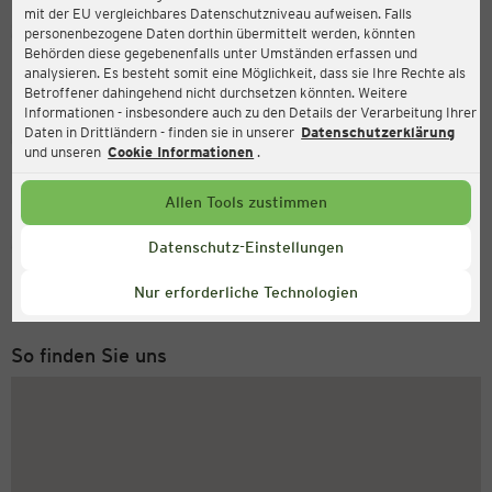
mit der EU vergleichbares Datenschutzniveau aufweisen. Falls
Ernsting's family
personenbezogene Daten dorthin übermittelt werden, könnten
Behörden diese gegebenenfalls unter Umständen erfassen und
Sachsendamm 30-32, 02943 Weißwasser
analysieren. Es besteht somit eine Möglichkeit, dass sie Ihre Rechte als
Betroffener dahingehend nicht durchsetzen könnten. Weitere
Informationen - insbesondere auch zu den Details der Verarbeitung Ihrer
Daten in Drittländern - finden sie in unserer
Datenschutzerklärung
Geöffnet
Aktuell:
und unseren
Cookie Informationen
.
Öffnungszeiten heute:
09:00 - 17:00
Allen Tools zustimmen
Service Hotline
Datenschutz-Einstellungen
+49 (0) 2546 / 98 999 98
Nur erforderliche Technologien
Montag bis Freitag 8-18 Uhr
So finden Sie uns