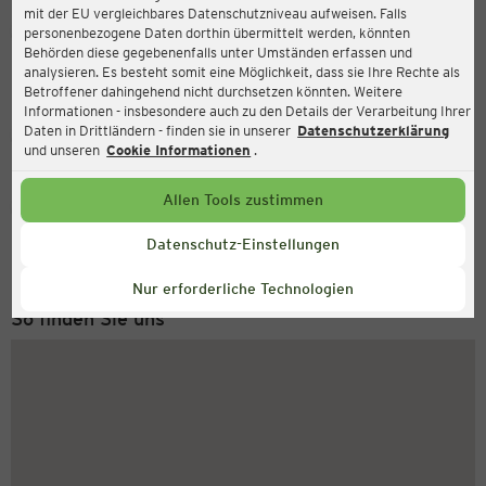
mit der EU vergleichbares Datenschutzniveau aufweisen. Falls
Ernsting's family
personenbezogene Daten dorthin übermittelt werden, könnten
Behörden diese gegebenenfalls unter Umständen erfassen und
Hauptstraße 94, 69469 Weinheim
analysieren. Es besteht somit eine Möglichkeit, dass sie Ihre Rechte als
Betroffener dahingehend nicht durchsetzen könnten. Weitere
Informationen - insbesondere auch zu den Details der Verarbeitung Ihrer
Daten in Drittländern - finden sie in unserer
Datenschutzerklärung
Geschlossen
Aktuell:
und unseren
Cookie Informationen
.
Allen Tools zustimmen
Service Hotline
+49 (0) 2546 / 98 999 98
Datenschutz-Einstellungen
Montag bis Freitag 8-18 Uhr
Nur erforderliche Technologien
So finden Sie uns