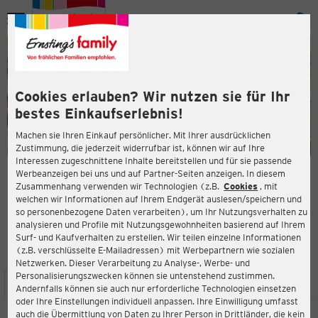
Menü
ießen
ießen
Cookies erlauben? Wir nutzen sie für Ihr
bestes Einkaufserlebnis!
Machen sie Ihren Einkauf persönlicher. Mit Ihrer ausdrücklichen
Zustimmung, die jederzeit widerrufbar ist, können wir auf Ihre
Interessen zugeschnittene Inhalte bereitstellen und für sie passende
en
Werbeanzeigen bei uns und auf Partner-Seiten anzeigen. In diesem
Zusammenhang verwenden wir Technologien (z.B.
Cookies
, mit
ERNSTING'S FAMILY FILIALE
welchen wir Informationen auf Ihrem Endgerät auslesen/speichern und
Hauptstraße 94
so personenbezogene Daten verarbeiten), um Ihr Nutzungsverhalten zu
69469 Weinheim
analysieren und Profile mit Nutzungsgewohnheiten basierend auf Ihrem
Surf- und Kaufverhalten zu erstellen. Wir teilen einzelne Informationen
(z.B. verschlüsselte E-Mailadressen) mit Werbepartnern wie sozialen
4,5
ießen
Bewertung:
Netzwerken. Dieser Verarbeitung zu Analyse-, Werbe- und
Personalisierungszwecken können sie untenstehend zustimmen.
STANDORT
SERVICES
SORTIMENT
AKTIONEN
Andernfalls können sie auch nur erforderliche Technologien einsetzen
oder Ihre Einstellungen individuell anpassen. Ihre Einwilligung umfasst
auch die Übermittlung von Daten zu Ihrer Person in Drittländer, die kein