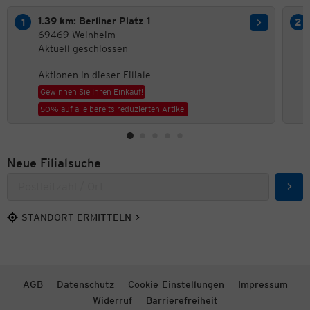
1.39 km: Berliner Platz 1
69469 Weinheim
Aktuell geschlossen
Aktionen in dieser Filiale
Gewinnen Sie Ihren Einkauf!
50% auf alle bereits reduzierten Artikel
Neue Filialsuche
Such
STANDORT ERMITTELN
AGB
Datenschutz
Cookie-Einstellungen
Impressum
Widerruf
Barrierefreiheit