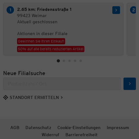
2.65 km: Friedensstraße 1
99423 Weimar
Aktuell geschlossen
Aktionen in dieser Filiale
Gewinnen Sie Ihren Einkauf!
50% auf alle bereits reduzierten Artikel
Neue Filialsuche
Such
STANDORT ERMITTELN
AGB
Datenschutz
Cookie-Einstellungen
Impressum
Widerruf
Barrierefreiheit