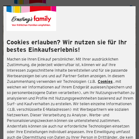
Menü
ießen
ießen
Cookies erlauben? Wir nutzen sie für Ihr
bestes Einkaufserlebnis!
Machen sie Ihren Einkauf persönlicher. Mit Ihrer ausdrücklichen
Zustimmung, die jederzeit widerrufbar ist, können wir auf Ihre
Interessen zugeschnittene Inhalte bereitstellen und für sie passende
en
Werbeanzeigen bei uns und auf Partner-Seiten anzeigen. In diesem
Zusammenhang verwenden wir Technologien (z.B.
Cookies
, mit
ERNSTING'S FAMILY FILIALE
welchen wir Informationen auf Ihrem Endgerät auslesen/speichern und
Humboldstr. 90
so personenbezogene Daten verarbeiten), um Ihr Nutzungsverhalten zu
99425 Weimar
analysieren und Profile mit Nutzungsgewohnheiten basierend auf Ihrem
Surf- und Kaufverhalten zu erstellen. Wir teilen einzelne Informationen
(z.B. verschlüsselte E-Mailadressen) mit Werbepartnern wie sozialen
4,4
ießen
Bewertung:
Netzwerken. Dieser Verarbeitung zu Analyse-, Werbe- und
Personalisierungszwecken können sie untenstehend zustimmen.
STANDORT
SERVICES
SORTIMENT
AKTIONEN
Andernfalls können sie auch nur erforderliche Technologien einsetzen
oder Ihre Einstellungen individuell anpassen. Ihre Einwilligung umfasst
auch die Übermittlung von Daten zu Ihrer Person in Drittländer, die kein