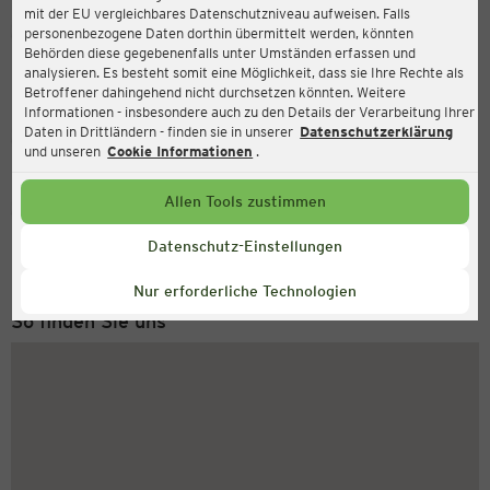
mit der EU vergleichbares Datenschutzniveau aufweisen. Falls
Ernsting's family
personenbezogene Daten dorthin übermittelt werden, könnten
Behörden diese gegebenenfalls unter Umständen erfassen und
Humboldstr. 90, 99425 Weimar
analysieren. Es besteht somit eine Möglichkeit, dass sie Ihre Rechte als
Betroffener dahingehend nicht durchsetzen könnten. Weitere
Informationen - insbesondere auch zu den Details der Verarbeitung Ihrer
Daten in Drittländern - finden sie in unserer
Datenschutzerklärung
Geschlossen
Aktuell:
und unseren
Cookie Informationen
.
Allen Tools zustimmen
Service Hotline
+49 (0) 2546 / 98 999 98
Datenschutz-Einstellungen
Montag bis Freitag 8-18 Uhr
Nur erforderliche Technologien
So finden Sie uns