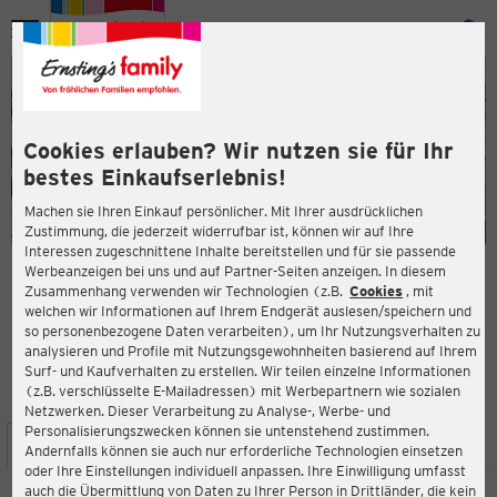
Menü
ießen
ießen
Cookies erlauben? Wir nutzen sie für Ihr
bestes Einkaufserlebnis!
Machen sie Ihren Einkauf persönlicher. Mit Ihrer ausdrücklichen
Zustimmung, die jederzeit widerrufbar ist, können wir auf Ihre
Interessen zugeschnittene Inhalte bereitstellen und für sie passende
en
Werbeanzeigen bei uns und auf Partner-Seiten anzeigen. In diesem
Zusammenhang verwenden wir Technologien (z.B.
Cookies
, mit
ERNSTING'S FAMILY FILIALE
welchen wir Informationen auf Ihrem Endgerät auslesen/speichern und
Am Bahnhof 10
so personenbezogene Daten verarbeiten), um Ihr Nutzungsverhalten zu
41844 Wegberg
analysieren und Profile mit Nutzungsgewohnheiten basierend auf Ihrem
Surf- und Kaufverhalten zu erstellen. Wir teilen einzelne Informationen
(z.B. verschlüsselte E-Mailadressen) mit Werbepartnern wie sozialen
4,0
ießen
Bewertung:
Netzwerken. Dieser Verarbeitung zu Analyse-, Werbe- und
Personalisierungszwecken können sie untenstehend zustimmen.
STANDORT
SERVICES
SORTIMENT
AKTIONEN
Andernfalls können sie auch nur erforderliche Technologien einsetzen
oder Ihre Einstellungen individuell anpassen. Ihre Einwilligung umfasst
auch die Übermittlung von Daten zu Ihrer Person in Drittländer, die kein