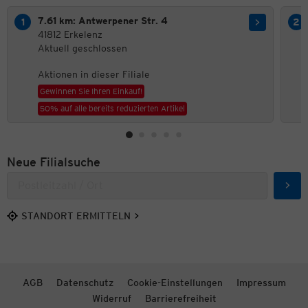
7.61 km: Antwerpener Str. 4
41812 Erkelenz
Aktuell geschlossen
Aktionen in dieser Filiale
Gewinnen Sie Ihren Einkauf!
50% auf alle bereits reduzierten Artikel
Neue Filialsuche
Such
STANDORT ERMITTELN
AGB
Datenschutz
Cookie-Einstellungen
Impressum
Widerruf
Barrierefreiheit