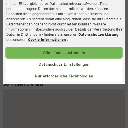
mit der EU vergleichbares Datenschutzniveau aufweisen. Falls
Ernsting's family
personenbezogene Daten dorthin übermittelt werden, könnten
Behörden diese gegebenenfalls unter Umständen erfassen und
Am Bahnhof 10, 41844 Wegberg
analysieren. Es besteht somit eine Möglichkeit, dass sie Ihre Rechte als
Betroffener dahingehend nicht durchsetzen könnten. Weitere
Informationen - insbesondere auch zu den Details der Verarbeitung Ihrer
Daten in Drittländern - finden sie in unserer
Datenschutzerklärung
Geschlossen
Aktuell:
und unseren
Cookie Informationen
.
Allen Tools zustimmen
Service Hotline
+49 (0) 2546 / 98 999 98
Datenschutz-Einstellungen
Montag bis Freitag 8-18 Uhr
Nur erforderliche Technologien
So finden Sie uns