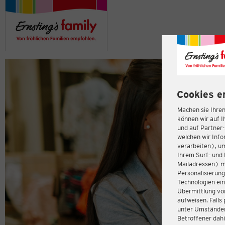
Cookies e
Machen sie Ihren
können wir auf I
und auf Partner
welchen wir Inf
verarbeiten), u
Ihrem Surf- und 
Mailadressen) m
Personalisierun
Technologien ein
Übermittlung von
aufweisen. Fall
unter Umständen 
Betroffener dahi