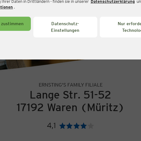
Ihrer Daten in Drittländern - finden sie in unserer
Datenschutzerklärung
un
ationen
.
s zustimmen
Datenschutz-
Nur erforde
Einstellungen
Technolo
ERNSTING'S FAMILY FILIALE
Lange Str. 51-52
17192 Waren (Müritz)
4,1
Bewertung: