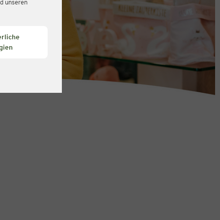
d unseren
rliche
gien