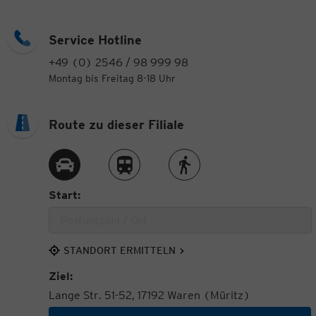
Service Hotline
+49 (0) 2546 / 98 999 98
Montag bis Freitag 8-18 Uhr
Route zu dieser Filiale
Route per Auto
Route per Zug
Route zu Fuß
Start:
STANDORT ERMITTELN
Ziel:
Lange Str. 51-52, 17192 Waren (Müritz)