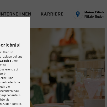
Meine Filiale
UNTERNEHMEN
KARRIERE
Filiale finden
erlebnis!
rufbar ist,
eanzeigen bei uns
Cookies
, mit
Daten
basierend auf
te E-
Werbe- und
r erforderliche
auch die
enschutzniveau
 gegebenenfalls
hte als
h zu den Details