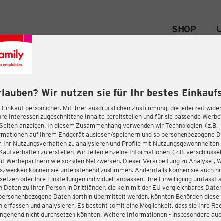
SHOP
rlauben? Wir nutzen sie für Ihr bestes Einkaufs
 Einkauf persönlicher. Mit Ihrer ausdrücklichen Zustimmung, die jederzeit wider
hre Interessen zugeschnittene Inhalte bereitstellen und für sie passende Werb
-Seiten anzeigen. In diesem Zusammenhang verwenden wir Technologien (z.B.
ormationen auf Ihrem Endgerät auslesen/speichern und so personenbezogene 
m Ihr Nutzungsverhalten zu analysieren und Profile mit Nutzungsgewohnheiten 
Kaufverhalten zu erstellen. Wir teilen einzelne Informationen (z.B. verschlüssel
it Werbepartnern wie sozialen Netzwerken. Dieser Verarbeitung zu Analyse-, 
gszwecken können sie untenstehend zustimmen. Andernfalls können sie auch nu
setzen oder Ihre Einstellungen individuell anpassen. Ihre Einwilligung umfasst 
 Daten zu Ihrer Person in Drittländer, die kein mit der EU vergleichbares Dat
s personenbezogene Daten dorthin übermittelt werden, könnten Behörden diese
erfassen und analysieren. Es besteht somit eine Möglichkeit, dass sie Ihre Rec
ngehend nicht durchsetzen könnten. Weitere Informationen - insbesondere auc