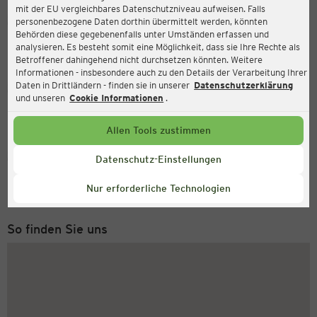
mit der EU vergleichbares Datenschutzniveau aufweisen. Falls
Ernsting's family
personenbezogene Daten dorthin übermittelt werden, könnten
Behörden diese gegebenenfalls unter Umständen erfassen und
Hoogstraat 83, 6701 BR Wageningen
analysieren. Es besteht somit eine Möglichkeit, dass sie Ihre Rechte als
Betroffener dahingehend nicht durchsetzen könnten. Weitere
Informationen - insbesondere auch zu den Details der Verarbeitung Ihrer
Daten in Drittländern - finden sie in unserer
Datenschutzerklärung
Geöffnet
Aktuell:
und unseren
Cookie Informationen
.
Öffnungszeiten heute:
09:00 - 17:00
Allen Tools zustimmen
Service Hotline
Datenschutz-Einstellungen
+49 (0) 2546 / 98 999 98
Nur erforderliche Technologien
Montag bis Freitag 8-18 Uhr
So finden Sie uns