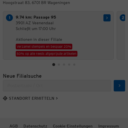
Hoogstraat 83, 6701 BR Wageningen
9.74 km: Passage 95
3901 AZ Veenendaal
Schließt um 17:00 Uhr
Aktionen in dieser Filiale
Verzamel stempels en bespaar 20%
50% op alle reeds afgeprijsde artikelen
Neue Filialsuche
Such
STANDORT ERMITTELN
AGB
Datenschutz
Cookie-Einstellungen
Impressum