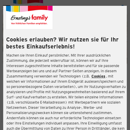
Menü
ießen
ießen
Cookies erlauben? Wir nutzen sie für Ihr
bestes Einkaufserlebnis!
Machen sie Ihren Einkauf persönlicher. Mit Ihrer ausdrücklichen
Zustimmung, die jederzeit widerrufbar ist, können wir auf Ihre
Interessen zugeschnittene Inhalte bereitstellen und für sie passende
en
Werbeanzeigen bei uns und auf Partner-Seiten anzeigen. In diesem
Zusammenhang verwenden wir Technologien (z.B.
Cookies
, mit
ERNSTING'S FAMILY FILIALE
welchen wir Informationen auf Ihrem Endgerät auslesen/speichern und
Hoogstraat 83
so personenbezogene Daten verarbeiten), um Ihr Nutzungsverhalten zu
6701 BR Wageningen
analysieren und Profile mit Nutzungsgewohnheiten basierend auf Ihrem
Surf- und Kaufverhalten zu erstellen. Wir teilen einzelne Informationen
(z.B. verschlüsselte E-Mailadressen) mit Werbepartnern wie sozialen
4,0
ießen
Bewertung:
Netzwerken. Dieser Verarbeitung zu Analyse-, Werbe- und
Personalisierungszwecken können sie untenstehend zustimmen.
STANDORT
SERVICES
SORTIMENT
AKTIONEN
Andernfalls können sie auch nur erforderliche Technologien einsetzen
oder Ihre Einstellungen individuell anpassen. Ihre Einwilligung umfasst
auch die Übermittlung von Daten zu Ihrer Person in Drittländer, die kein