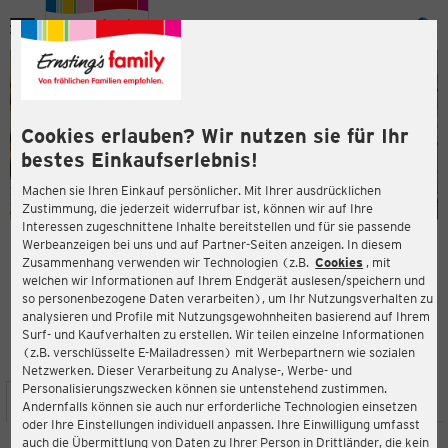
Menü
ießen
ießen
Cookies erlauben? Wir nutzen sie für Ihr
bestes Einkaufserlebnis!
Machen sie Ihren Einkauf persönlicher. Mit Ihrer ausdrücklichen
Zustimmung, die jederzeit widerrufbar ist, können wir auf Ihre
Interessen zugeschnittene Inhalte bereitstellen und für sie passende
en
Werbeanzeigen bei uns und auf Partner-Seiten anzeigen. In diesem
Zusammenhang verwenden wir Technologien (z.B.
Cookies
, mit
ERNSTING'S FAMILY FILIALE
welchen wir Informationen auf Ihrem Endgerät auslesen/speichern und
Schönbrunner Allee 18 (TOP 13)
so personenbezogene Daten verarbeiten), um Ihr Nutzungsverhalten zu
2331 Vösendorf
analysieren und Profile mit Nutzungsgewohnheiten basierend auf Ihrem
Surf- und Kaufverhalten zu erstellen. Wir teilen einzelne Informationen
(z.B. verschlüsselte E-Mailadressen) mit Werbepartnern wie sozialen
4,0
ießen
Bewertung:
Netzwerken. Dieser Verarbeitung zu Analyse-, Werbe- und
Personalisierungszwecken können sie untenstehend zustimmen.
STANDORT
SERVICES
SORTIMENT
AKTIONEN
Andernfalls können sie auch nur erforderliche Technologien einsetzen
oder Ihre Einstellungen individuell anpassen. Ihre Einwilligung umfasst
auch die Übermittlung von Daten zu Ihrer Person in Drittländer, die kein