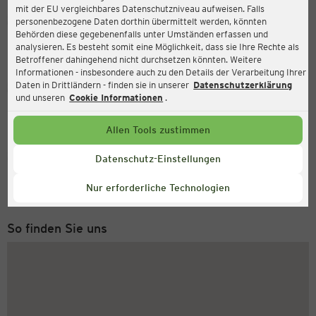
mit der EU vergleichbares Datenschutzniveau aufweisen. Falls
Ernsting's family
personenbezogene Daten dorthin übermittelt werden, könnten
Behörden diese gegebenenfalls unter Umständen erfassen und
Schönbrunner Allee 18 (TOP 13), 2331 Vösendorf
analysieren. Es besteht somit eine Möglichkeit, dass sie Ihre Rechte als
Betroffener dahingehend nicht durchsetzen könnten. Weitere
Informationen - insbesondere auch zu den Details der Verarbeitung Ihrer
Daten in Drittländern - finden sie in unserer
Datenschutzerklärung
Geöffnet
Aktuell:
und unseren
Cookie Informationen
.
Öffnungszeiten heute:
09:00 - 19:00
Allen Tools zustimmen
Service Hotline
Datenschutz-Einstellungen
+49 (0) 2546 / 98 999 98
Nur erforderliche Technologien
Montag bis Freitag 8-18 Uhr
So finden Sie uns