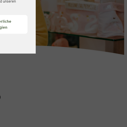
d unseren
rliche
gien
)