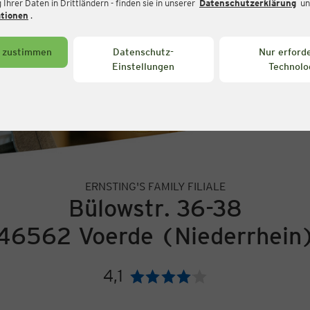
Ihrer Daten in Drittländern - finden sie in unserer
Datenschutzerklärung
un
ationen
.
s zustimmen
Datenschutz-
Nur erforde
Einstellungen
Technolo
ERNSTING'S FAMILY FILIALE
Bülowstr. 36-38
46562 Voerde (Niederrhein
4,1
Bewertung: