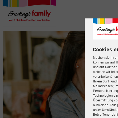
Cookies e
Machen sie Ihren
können wir auf I
und auf Partner
welchen wir Inf
verarbeiten), u
Ihrem Surf- und 
Mailadressen) m
Personalisierun
Technologien ein
Übermittlung von
aufweisen. Fall
unter Umständen 
Betroffener dahi