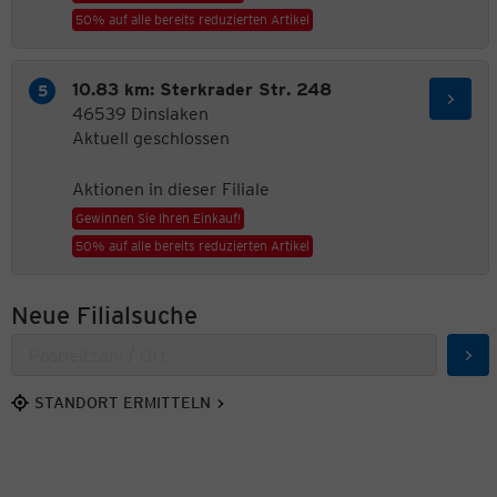
50% auf alle bereits reduzierten Artikel
10.83 km: Sterkrader Str. 248
46539 Dinslaken
Aktuell geschlossen
Aktionen in dieser Filiale
Gewinnen Sie Ihren Einkauf!
50% auf alle bereits reduzierten Artikel
Neue Filialsuche
Suc
STANDORT ERMITTELN