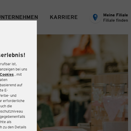
Meine Filiale
UNTERNEHMEN
KARRIERE
Filiale finden
erlebnis!
rufbar ist,
eanzeigen bei uns
Cookies
, mit
Daten
basierend auf
te E-
Werbe- und
r erforderliche
auch die
enschutzniveau
 gegebenenfalls
hte als
h zu den Details