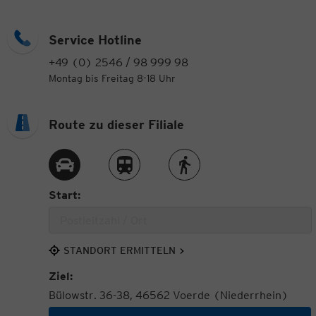
Service Hotline
+49 (0) 2546 / 98 999 98
Montag bis Freitag 8-18 Uhr
Route zu dieser Filiale
Route per Auto
Route per Zug
Route zu Fuß
Start:
STANDORT ERMITTELN
Ziel:
Bülowstr. 36-38, 46562 Voerde (Niederrhein)