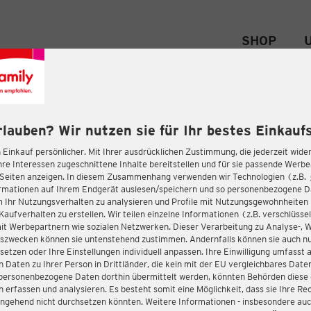
SHOP
rlauben? Wir nutzen sie für Ihr bestes Einkaufs
 Einkauf persönlicher. Mit Ihrer ausdrücklichen Zustimmung, die jederzeit wider
hre Interessen zugeschnittene Inhalte bereitstellen und für sie passende Werb
-Seiten anzeigen. In diesem Zusammenhang verwenden wir Technologien (z.B.
ormationen auf Ihrem Endgerät auslesen/speichern und so personenbezogene 
m Ihr Nutzungsverhalten zu analysieren und Profile mit Nutzungsgewohnheiten 
Kaufverhalten zu erstellen. Wir teilen einzelne Informationen (z.B. verschlüssel
it Werbepartnern wie sozialen Netzwerken. Dieser Verarbeitung zu Analyse-, 
gszwecken können sie untenstehend zustimmen. Andernfalls können sie auch nu
setzen oder Ihre Einstellungen individuell anpassen. Ihre Einwilligung umfasst 
 Daten zu Ihrer Person in Drittländer, die kein mit der EU vergleichbares Dat
s personenbezogene Daten dorthin übermittelt werden, könnten Behörden diese
erfassen und analysieren. Es besteht somit eine Möglichkeit, dass sie Ihre Rec
ngehend nicht durchsetzen könnten. Weitere Informationen - insbesondere auc