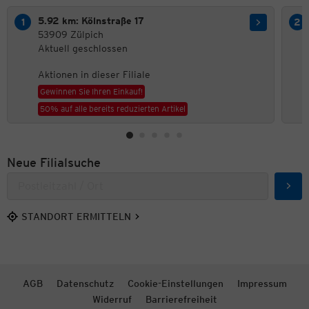
5.92 km: Kölnstraße 17
53909 Zülpich
Aktuell geschlossen
Aktionen in dieser Filiale
Gewinnen Sie Ihren Einkauf!
50% auf alle bereits reduzierten Artikel
Neue Filialsuche
Such
STANDORT ERMITTELN
AGB
Datenschutz
Cookie-Einstellungen
Impressum
Widerruf
Barrierefreiheit