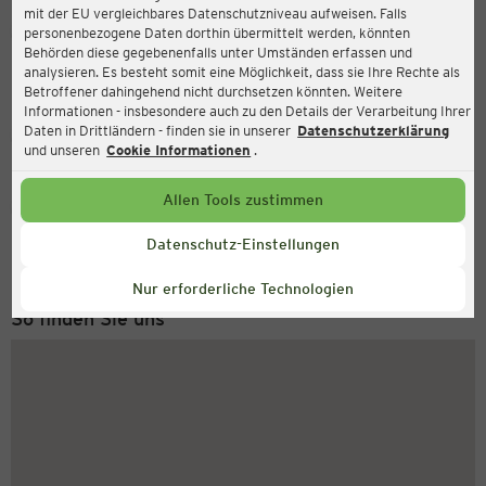
mit der EU vergleichbares Datenschutzniveau aufweisen. Falls
Ernsting's family
personenbezogene Daten dorthin übermittelt werden, könnten
Behörden diese gegebenenfalls unter Umständen erfassen und
Gereonstraße 147, 52391 Vettweiß
analysieren. Es besteht somit eine Möglichkeit, dass sie Ihre Rechte als
Betroffener dahingehend nicht durchsetzen könnten. Weitere
Informationen - insbesondere auch zu den Details der Verarbeitung Ihrer
Daten in Drittländern - finden sie in unserer
Datenschutzerklärung
Geschlossen
Aktuell:
und unseren
Cookie Informationen
.
Allen Tools zustimmen
Service Hotline
+49 (0) 2546 / 98 999 98
Datenschutz-Einstellungen
Montag bis Freitag 8-18 Uhr
Nur erforderliche Technologien
So finden Sie uns