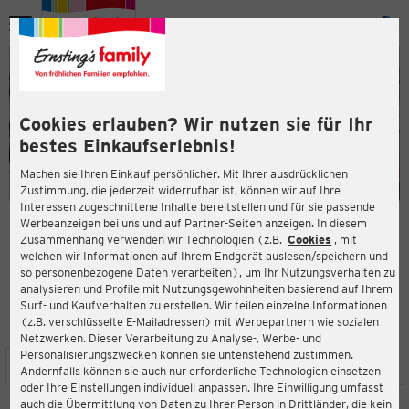
Menü
ießen
ießen
Cookies erlauben? Wir nutzen sie für Ihr
bestes Einkaufserlebnis!
Machen sie Ihren Einkauf persönlicher. Mit Ihrer ausdrücklichen
Zustimmung, die jederzeit widerrufbar ist, können wir auf Ihre
Interessen zugeschnittene Inhalte bereitstellen und für sie passende
en
Werbeanzeigen bei uns und auf Partner-Seiten anzeigen. In diesem
Zusammenhang verwenden wir Technologien (z.B.
Cookies
, mit
ERNSTING'S FAMILY FILIALE
welchen wir Informationen auf Ihrem Endgerät auslesen/speichern und
Gereonstraße 147
so personenbezogene Daten verarbeiten), um Ihr Nutzungsverhalten zu
52391 Vettweiß
analysieren und Profile mit Nutzungsgewohnheiten basierend auf Ihrem
Surf- und Kaufverhalten zu erstellen. Wir teilen einzelne Informationen
(z.B. verschlüsselte E-Mailadressen) mit Werbepartnern wie sozialen
4,3
ießen
Bewertung:
Netzwerken. Dieser Verarbeitung zu Analyse-, Werbe- und
Personalisierungszwecken können sie untenstehend zustimmen.
STANDORT
SERVICES
SORTIMENT
AKTIONEN
Andernfalls können sie auch nur erforderliche Technologien einsetzen
oder Ihre Einstellungen individuell anpassen. Ihre Einwilligung umfasst
auch die Übermittlung von Daten zu Ihrer Person in Drittländer, die kein