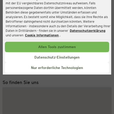
mit der EU vergleichbares Datenschutzniveau aufweisen. Falls
Ernsting's family
personenbezogene Daten dorthin übermittelt werden, könnten
Behörden diese gegebenenfalls unter Umständen erfassen und
Bahnhofstraße 8, 33415 Verl
analysieren. Es besteht somit eine Möglichkeit, dass sie Ihre Rechte als
Betroffener dahingehend nicht durchsetzen könnten. Weitere
Informationen - insbesondere auch zu den Details der Verarbeitung Ihrer
Daten in Drittländern - finden sie in unserer
Datenschutzerklärung
und unseren
Cookie Informationen
.
Allen Tools zustimmen
Service Hotline
Datenschutz-Einstellungen
+49 (0) 2546 / 98 999 98
Nur erforderliche Technologien
Montag bis Freitag 8-18 Uhr
So finden Sie uns