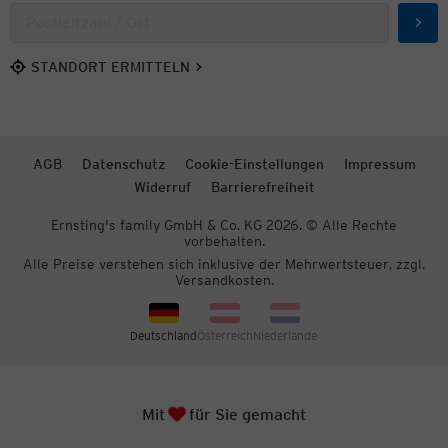
Such
STANDORT ERMITTELN
AGB
Datenschutz
Cookie-Einstellungen
Impressum
Widerruf
Barrierefreiheit
Ernsting's family GmbH & Co. KG 2026. © Alle Rechte
vorbehalten.
Alle Preise verstehen sich inklusive der Mehrwertsteuer, zzgl.
Versandkosten.
Deutschland
Österreich
Niederlande
Herz
Zum S
Mit
für Sie gemacht