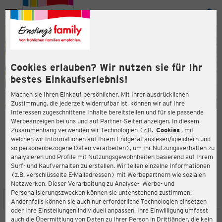
Menü
ießen
ießen
Cookies erlauben? Wir nutzen sie für Ihr
bestes Einkaufserlebnis!
Machen sie Ihren Einkauf persönlicher. Mit Ihrer ausdrücklichen
Zustimmung, die jederzeit widerrufbar ist, können wir auf Ihre
Interessen zugeschnittene Inhalte bereitstellen und für sie passende
en
Werbeanzeigen bei uns und auf Partner-Seiten anzeigen. In diesem
Zusammenhang verwenden wir Technologien (z.B.
Cookies
, mit
ERNSTING'S FAMILY FILIALE
welchen wir Informationen auf Ihrem Endgerät auslesen/speichern und
Bahnhofstraße 8
so personenbezogene Daten verarbeiten), um Ihr Nutzungsverhalten zu
33415 Verl
analysieren und Profile mit Nutzungsgewohnheiten basierend auf Ihrem
Surf- und Kaufverhalten zu erstellen. Wir teilen einzelne Informationen
(z.B. verschlüsselte E-Mailadressen) mit Werbepartnern wie sozialen
4,1
ießen
Bewertung:
Netzwerken. Dieser Verarbeitung zu Analyse-, Werbe- und
Personalisierungszwecken können sie untenstehend zustimmen.
STANDORT
SERVICES
SORTIMENT
AKTIONEN
Andernfalls können sie auch nur erforderliche Technologien einsetzen
oder Ihre Einstellungen individuell anpassen. Ihre Einwilligung umfasst
auch die Übermittlung von Daten zu Ihrer Person in Drittländer, die kein