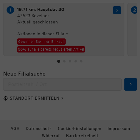
19.71 km: Hauptstr. 30
47623 Kevelaer
Aktuell geschlossen
Aktionen in dieser Filiale
Gewinnen Sie Ihren Einkauf!
50% auf alle bereits reduzierten Artikel
Neue Filialsuche
Such
STANDORT ERMITTELN
AGB
Datenschutz
Cookie-Einstellungen
Impressum
Widerruf
Barrierefreiheit