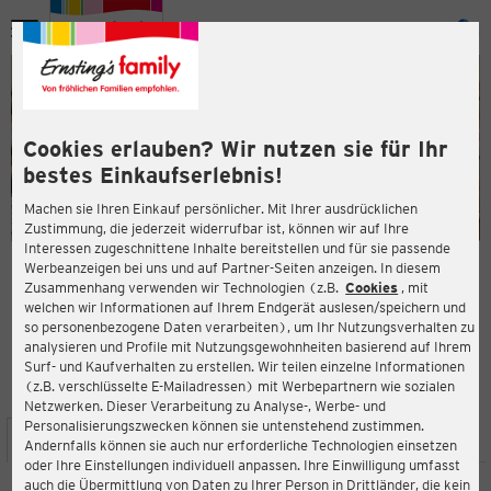
Menü
ießen
ießen
Cookies erlauben? Wir nutzen sie für Ihr
bestes Einkaufserlebnis!
Machen sie Ihren Einkauf persönlicher. Mit Ihrer ausdrücklichen
Zustimmung, die jederzeit widerrufbar ist, können wir auf Ihre
Interessen zugeschnittene Inhalte bereitstellen und für sie passende
en
Werbeanzeigen bei uns und auf Partner-Seiten anzeigen. In diesem
Zusammenhang verwenden wir Technologien (z.B.
Cookies
, mit
ERNSTING'S FAMILY FILIALE
welchen wir Informationen auf Ihrem Endgerät auslesen/speichern und
Grotestraat 39
so personenbezogene Daten verarbeiten), um Ihr Nutzungsverhalten zu
5801 BE Venray
analysieren und Profile mit Nutzungsgewohnheiten basierend auf Ihrem
Surf- und Kaufverhalten zu erstellen. Wir teilen einzelne Informationen
(z.B. verschlüsselte E-Mailadressen) mit Werbepartnern wie sozialen
4,7
ießen
Bewertung:
Netzwerken. Dieser Verarbeitung zu Analyse-, Werbe- und
Personalisierungszwecken können sie untenstehend zustimmen.
STANDORT
SERVICES
SORTIMENT
AKTIONEN
Andernfalls können sie auch nur erforderliche Technologien einsetzen
oder Ihre Einstellungen individuell anpassen. Ihre Einwilligung umfasst
auch die Übermittlung von Daten zu Ihrer Person in Drittländer, die kein