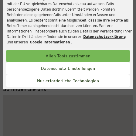
mit der EU vergleichbares Datenschutzniveau aufweisen. Falls
Ernsting's family
personenbezogene Daten dorthin übermittelt werden, könnten
Behörden diese gegebenenfalls unter Umständen erfassen und
Grotestraat 39, 5801 BE Venray
analysieren. Es besteht somit eine Möglichkeit, dass sie Ihre Rechte als
Betroffener dahingehend nicht durchsetzen könnten. Weitere
Informationen - insbesondere auch zu den Details der Verarbeitung Ihrer
Daten in Drittländern - finden sie in unserer
Datenschutzerklärung
Geschlossen
Aktuell:
und unseren
Cookie Informationen
.
Allen Tools zustimmen
Service Hotline
+49 (0) 2546 / 98 999 98
Datenschutz-Einstellungen
Montag bis Freitag 8-18 Uhr
Nur erforderliche Technologien
So finden Sie uns