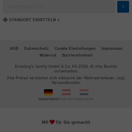
Such
STANDORT ERMITTELN
AGB
Datenschutz
Cookie-Einstellungen
Impressum
Widerruf
Barrierefreiheit
Ernsting's family GmbH & Co. KG 2026. © Alle Rechte
vorbehalten.
Alle Preise verstehen sich inklusive der Mehrwertsteuer, zzgl.
Versandkosten.
Deutschland
Österreich
Niederlande
Herz
Zum S
Mit
für Sie gemacht