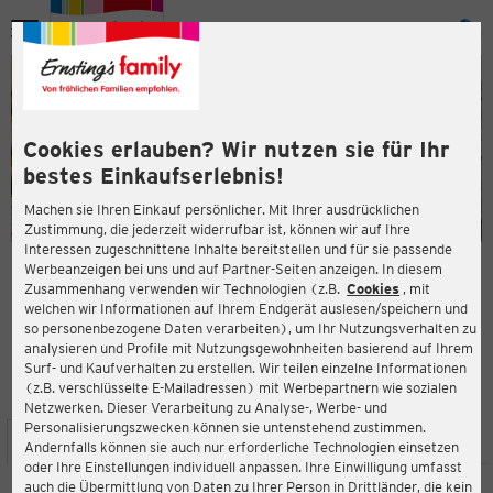
Menü
ießen
ießen
Cookies erlauben? Wir nutzen sie für Ihr
bestes Einkaufserlebnis!
Machen sie Ihren Einkauf persönlicher. Mit Ihrer ausdrücklichen
Zustimmung, die jederzeit widerrufbar ist, können wir auf Ihre
Interessen zugeschnittene Inhalte bereitstellen und für sie passende
en
Werbeanzeigen bei uns und auf Partner-Seiten anzeigen. In diesem
Zusammenhang verwenden wir Technologien (z.B.
Cookies
, mit
ERNSTING'S FAMILY FILIALE
welchen wir Informationen auf Ihrem Endgerät auslesen/speichern und
Friedrichstraße 178
so personenbezogene Daten verarbeiten), um Ihr Nutzungsverhalten zu
42551 Velbert
analysieren und Profile mit Nutzungsgewohnheiten basierend auf Ihrem
Surf- und Kaufverhalten zu erstellen. Wir teilen einzelne Informationen
(z.B. verschlüsselte E-Mailadressen) mit Werbepartnern wie sozialen
4,4
ießen
Bewertung:
Netzwerken. Dieser Verarbeitung zu Analyse-, Werbe- und
Personalisierungszwecken können sie untenstehend zustimmen.
STANDORT
SERVICES
SORTIMENT
AKTIONEN
Andernfalls können sie auch nur erforderliche Technologien einsetzen
oder Ihre Einstellungen individuell anpassen. Ihre Einwilligung umfasst
auch die Übermittlung von Daten zu Ihrer Person in Drittländer, die kein