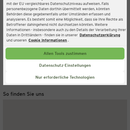
mit der EU vergleichbares Datenschutzniveau aufweisen. Falls
Ernsting's family
personenbezogene Daten dorthin übermittelt werden, könnten
Behörden diese gegebenenfalls unter Umständen erfassen und
Friedrichstraße 178, 42551 Velbert
analysieren. Es besteht somit eine Möglichkeit, dass sie Ihre Rechte als
Betroffener dahingehend nicht durchsetzen könnten. Weitere
Informationen - insbesondere auch zu den Details der Verarbeitung Ihrer
Daten in Drittländern - finden sie in unserer
Datenschutzerklärung
und unseren
Cookie Informationen
.
Allen Tools zustimmen
Service Hotline
Datenschutz-Einstellungen
+49 (0) 2546 / 98 999 98
Nur erforderliche Technologien
Montag bis Freitag 8-18 Uhr
So finden Sie uns