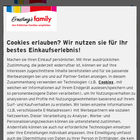
Menü
ießen
ießen
Cookies erlauben? Wir nutzen sie für Ihr
bestes Einkaufserlebnis!
Machen sie Ihren Einkauf persönlicher. Mit Ihrer ausdrücklichen
Zustimmung, die jederzeit widerrufbar ist, können wir auf Ihre
Interessen zugeschnittene Inhalte bereitstellen und für sie passende
en
Werbeanzeigen bei uns und auf Partner-Seiten anzeigen. In diesem
Zusammenhang verwenden wir Technologien (z.B.
Cookies
, mit
ERNSTING'S FAMILY FILIALE
welchen wir Informationen auf Ihrem Endgerät auslesen/speichern und
Kaiserstraße 5
so personenbezogene Daten verarbeiten), um Ihr Nutzungsverhalten zu
31311 Uetze
analysieren und Profile mit Nutzungsgewohnheiten basierend auf Ihrem
Surf- und Kaufverhalten zu erstellen. Wir teilen einzelne Informationen
(z.B. verschlüsselte E-Mailadressen) mit Werbepartnern wie sozialen
4,3
ießen
Bewertung:
Netzwerken. Dieser Verarbeitung zu Analyse-, Werbe- und
Personalisierungszwecken können sie untenstehend zustimmen.
STANDORT
SERVICES
SORTIMENT
AKTIONEN
Andernfalls können sie auch nur erforderliche Technologien einsetzen
oder Ihre Einstellungen individuell anpassen. Ihre Einwilligung umfasst
auch die Übermittlung von Daten zu Ihrer Person in Drittländer, die kein