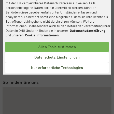
mit der EU vergleichbares Datenschutzniveau aufweisen. Falls
Ernsting's family
personenbezogene Daten dorthin übermittelt werden, könnten
Behörden diese gegebenenfalls unter Umständen erfassen und
Kaiserstraße 5, 31311 Uetze
analysieren. Es besteht somit eine Möglichkeit, dass sie Ihre Rechte als
Betroffener dahingehend nicht durchsetzen könnten. Weitere
Informationen - insbesondere auch zu den Details der Verarbeitung Ihrer
Daten in Drittländern - finden sie in unserer
Datenschutzerklärung
Geöffnet
Aktuell:
und unseren
Cookie Informationen
.
Öffnungszeiten heute:
09:00 - 18:30
Allen Tools zustimmen
Service Hotline
Datenschutz-Einstellungen
+49 (0) 2546 / 98 999 98
Nur erforderliche Technologien
Montag bis Freitag 8-18 Uhr
So finden Sie uns