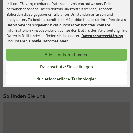
mit der EU vergleichbares Datenschutzniveau aufweisen. Falls
Ernsting's family
personenbezogene Daten dorthin übermittelt werden, könnten
Behörden diese gegebenenfalls unter Umständen erfassen und
Am Wasserturm 11-17, 52531 Übach-Palenberg
analysieren. Es besteht somit eine Möglichkeit, dass sie Ihre Rechte als
Betroffener dahingehend nicht durchsetzen könnten. Weitere
Informationen - insbesondere auch zu den Details der Verarbeitung Ihrer
Daten in Drittländern - finden sie in unserer
Datenschutzerklärung
Geöffnet
Aktuell:
und unseren
Cookie Informationen
.
Öffnungszeiten heute:
09:00 - 20:00
Allen Tools zustimmen
Service Hotline
Datenschutz-Einstellungen
+49 (0) 2546 / 98 999 98
Nur erforderliche Technologien
Montag bis Freitag 8-18 Uhr
So finden Sie uns