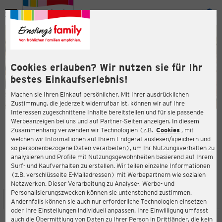
Menü
ießen
ießen
Cookies erlauben? Wir nutzen sie für Ihr
bestes Einkaufserlebnis!
Machen sie Ihren Einkauf persönlicher. Mit Ihrer ausdrücklichen
Zustimmung, die jederzeit widerrufbar ist, können wir auf Ihre
Interessen zugeschnittene Inhalte bereitstellen und für sie passende
en
Werbeanzeigen bei uns und auf Partner-Seiten anzeigen. In diesem
Zusammenhang verwenden wir Technologien (z.B.
Cookies
, mit
ERNSTING'S FAMILY FILIALE
welchen wir Informationen auf Ihrem Endgerät auslesen/speichern und
Am Wasserturm 11-17
so personenbezogene Daten verarbeiten), um Ihr Nutzungsverhalten zu
52531 Übach-Palenberg
analysieren und Profile mit Nutzungsgewohnheiten basierend auf Ihrem
Surf- und Kaufverhalten zu erstellen. Wir teilen einzelne Informationen
(z.B. verschlüsselte E-Mailadressen) mit Werbepartnern wie sozialen
4,0
ießen
Bewertung:
Netzwerken. Dieser Verarbeitung zu Analyse-, Werbe- und
Personalisierungszwecken können sie untenstehend zustimmen.
STANDORT
SERVICES
SORTIMENT
AKTIONEN
Andernfalls können sie auch nur erforderliche Technologien einsetzen
oder Ihre Einstellungen individuell anpassen. Ihre Einwilligung umfasst
auch die Übermittlung von Daten zu Ihrer Person in Drittländer, die kein