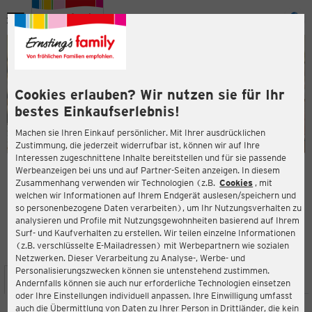
Menü
ießen
ießen
Cookies erlauben? Wir nutzen sie für Ihr
bestes Einkaufserlebnis!
Machen sie Ihren Einkauf persönlicher. Mit Ihrer ausdrücklichen
Zustimmung, die jederzeit widerrufbar ist, können wir auf Ihre
Interessen zugeschnittene Inhalte bereitstellen und für sie passende
en
Werbeanzeigen bei uns und auf Partner-Seiten anzeigen. In diesem
Zusammenhang verwenden wir Technologien (z.B.
Cookies
, mit
ERNSTING'S FAMILY FILIALE
welchen wir Informationen auf Ihrem Endgerät auslesen/speichern und
Bremer Straße 22-28
so personenbezogene Daten verarbeiten), um Ihr Nutzungsverhalten zu
27239 Twistringen
analysieren und Profile mit Nutzungsgewohnheiten basierend auf Ihrem
Surf- und Kaufverhalten zu erstellen. Wir teilen einzelne Informationen
(z.B. verschlüsselte E-Mailadressen) mit Werbepartnern wie sozialen
4,3
ießen
Bewertung:
Netzwerken. Dieser Verarbeitung zu Analyse-, Werbe- und
Personalisierungszwecken können sie untenstehend zustimmen.
STANDORT
SERVICES
SORTIMENT
AKTIONEN
Andernfalls können sie auch nur erforderliche Technologien einsetzen
oder Ihre Einstellungen individuell anpassen. Ihre Einwilligung umfasst
auch die Übermittlung von Daten zu Ihrer Person in Drittländer, die kein