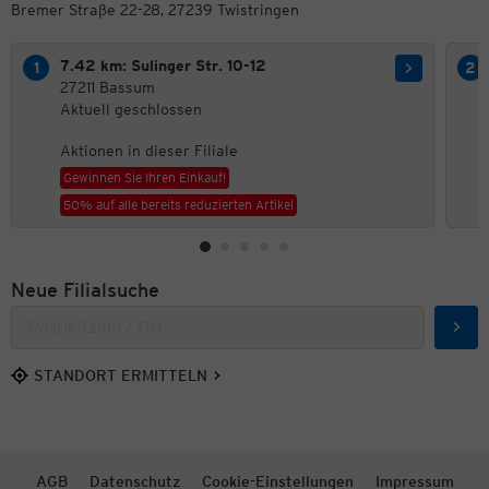
Bremer Straße 22-28, 27239 Twistringen
7.42 km: Sulinger Str. 10-12
27211 Bassum
Aktuell geschlossen
Aktionen in dieser Filiale
Gewinnen Sie Ihren Einkauf!
50% auf alle bereits reduzierten Artikel
Neue Filialsuche
Such
STANDORT ERMITTELN
AGB
Datenschutz
Cookie-Einstellungen
Impressum