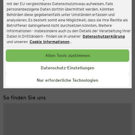
mit der EU vergleichbares Datenschutzniveau aufweisen. Falls
Ernsting's family
personenbezogene Daten dorthin übermittelt werden, könnten
Behörden diese gegebenenfalls unter Umständen erfassen und
Bremer Straße 22-28, 27239 Twistringen
analysieren. Es besteht somit eine Möglichkeit, dass sie Ihre Rechte als
Betroffener dahingehend nicht durchsetzen könnten. Weitere
Informationen - insbesondere auch zu den Details der Verarbeitung Ihrer
Daten in Drittländern - finden sie in unserer
Datenschutzerklärung
Geöffnet
Aktuell:
und unseren
Cookie Informationen
.
Öffnungszeiten heute:
09:00 - 18:00
Allen Tools zustimmen
Service Hotline
Datenschutz-Einstellungen
+49 (0) 2546 / 98 999 98
Nur erforderliche Technologien
Montag bis Freitag 8-18 Uhr
So finden Sie uns