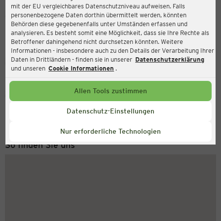
mit der EU vergleichbares Datenschutzniveau aufweisen. Falls
Ernsting's family
personenbezogene Daten dorthin übermittelt werden, könnten
Behörden diese gegebenenfalls unter Umständen erfassen und
Stadtplatz 13, 83278 Traunstein
analysieren. Es besteht somit eine Möglichkeit, dass sie Ihre Rechte als
Betroffener dahingehend nicht durchsetzen könnten. Weitere
Informationen - insbesondere auch zu den Details der Verarbeitung Ihrer
Daten in Drittländern - finden sie in unserer
Datenschutzerklärung
Geschlossen
Aktuell:
und unseren
Cookie Informationen
.
Allen Tools zustimmen
Service Hotline
+49 (0) 2546 / 98 999 98
Datenschutz-Einstellungen
Montag bis Freitag 8-18 Uhr
Nur erforderliche Technologien
So finden Sie uns