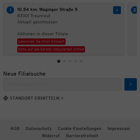
10.54 km: Waginger Straße 5
83301 Traunreut
Aktuell geschlossen
Aktionen in dieser Filiale
Gewinnen Sie Ihren Einkauf!
50% auf alle bereits reduzierten Artikel
Neue Filialsuche
Such
STANDORT ERMITTELN
AGB
Datenschutz
Cookie-Einstellungen
Impressum
Widerruf
Barrierefreiheit