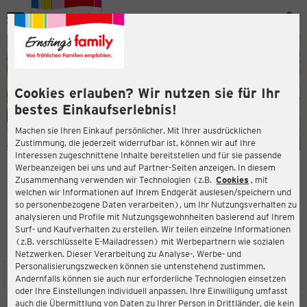
Menü
ießen
ießen
Cookies erlauben? Wir nutzen sie für Ihr
bestes Einkaufserlebnis!
Machen sie Ihren Einkauf persönlicher. Mit Ihrer ausdrücklichen
Zustimmung, die jederzeit widerrufbar ist, können wir auf Ihre
Interessen zugeschnittene Inhalte bereitstellen und für sie passende
en
Werbeanzeigen bei uns und auf Partner-Seiten anzeigen. In diesem
Zusammenhang verwenden wir Technologien (z.B.
Cookies
, mit
ERNSTING'S FAMILY FILIALE
welchen wir Informationen auf Ihrem Endgerät auslesen/speichern und
Stadtplatz 13
so personenbezogene Daten verarbeiten), um Ihr Nutzungsverhalten zu
83278 Traunstein
analysieren und Profile mit Nutzungsgewohnheiten basierend auf Ihrem
Surf- und Kaufverhalten zu erstellen. Wir teilen einzelne Informationen
(z.B. verschlüsselte E-Mailadressen) mit Werbepartnern wie sozialen
4,4
ießen
Bewertung:
Netzwerken. Dieser Verarbeitung zu Analyse-, Werbe- und
Personalisierungszwecken können sie untenstehend zustimmen.
STANDORT
SERVICES
SORTIMENT
AKTIONEN
Andernfalls können sie auch nur erforderliche Technologien einsetzen
oder Ihre Einstellungen individuell anpassen. Ihre Einwilligung umfasst
auch die Übermittlung von Daten zu Ihrer Person in Drittländer, die kein