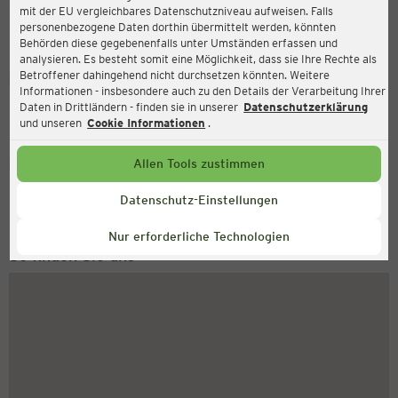
mit der EU vergleichbares Datenschutzniveau aufweisen. Falls
Waterstraat 44, 4001 AM Tiel
personenbezogene Daten dorthin übermittelt werden, könnten
Behörden diese gegebenenfalls unter Umständen erfassen und
analysieren. Es besteht somit eine Möglichkeit, dass sie Ihre Rechte als
Betroffener dahingehend nicht durchsetzen könnten. Weitere
Geöffnet
Aktuell:
Informationen - insbesondere auch zu den Details der Verarbeitung Ihrer
Öffnungszeiten heute:
Daten in Drittländern - finden sie in unserer
Datenschutzerklärung
09:00 - 18:00
und unseren
Cookie Informationen
.
Service Hotline
Allen Tools zustimmen
+49 (0) 2546 / 98 999 98
Datenschutz-Einstellungen
Montag bis Freitag 8-18 Uhr
Nur erforderliche Technologien
So finden Sie uns