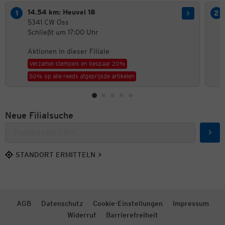
14.54 km: Heuvel 18
5341 CW Oss
Schließt um 17:00 Uhr
Aktionen in dieser Filiale
Verzamel stempels en bespaar 20%
50% op alle reeds afgeprijsde artikelen
Neue Filialsuche
Such
STANDORT ERMITTELN
AGB
Datenschutz
Cookie-Einstellungen
Impressum
Widerruf
Barrierefreiheit