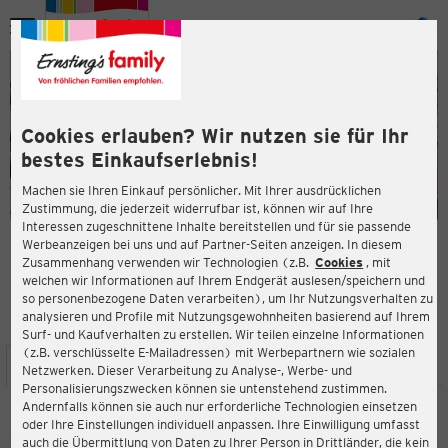
Menü
ießen
ießen
Cookies erlauben? Wir nutzen sie für Ihr
bestes Einkaufserlebnis!
Machen sie Ihren Einkauf persönlicher. Mit Ihrer ausdrücklichen
Zustimmung, die jederzeit widerrufbar ist, können wir auf Ihre
Interessen zugeschnittene Inhalte bereitstellen und für sie passende
en
Werbeanzeigen bei uns und auf Partner-Seiten anzeigen. In diesem
Zusammenhang verwenden wir Technologien (z.B.
Cookies
, mit
ERNSTING'S FAMILY FILIALE
welchen wir Informationen auf Ihrem Endgerät auslesen/speichern und
Waterstraat 44
so personenbezogene Daten verarbeiten), um Ihr Nutzungsverhalten zu
4001 AM Tiel
analysieren und Profile mit Nutzungsgewohnheiten basierend auf Ihrem
Surf- und Kaufverhalten zu erstellen. Wir teilen einzelne Informationen
(z.B. verschlüsselte E-Mailadressen) mit Werbepartnern wie sozialen
ießen
STANDORT
SERVICES
SORTIMENT
AKTIONEN
Netzwerken. Dieser Verarbeitung zu Analyse-, Werbe- und
Personalisierungszwecken können sie untenstehend zustimmen.
Andernfalls können sie auch nur erforderliche Technologien einsetzen
oder Ihre Einstellungen individuell anpassen. Ihre Einwilligung umfasst
Ernsting's family
auch die Übermittlung von Daten zu Ihrer Person in Drittländer, die kein