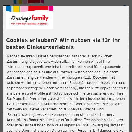
Menü
ießen
ießen
Cookies erlauben? Wir nutzen sie für Ihr
bestes Einkaufserlebnis!
Machen sie Ihren Einkauf persönlicher. Mit Ihrer ausdrücklichen
Zustimmung, die jederzeit widerrufbar ist, können wir auf Ihre
Interessen zugeschnittene Inhalte bereitstellen und für sie passende
en
Werbeanzeigen bei uns und auf Partner-Seiten anzeigen. In diesem
Zusammenhang verwenden wir Technologien (z.B.
Cookies
, mit
ERNSTING'S FAMILY FILIALE
welchen wir Informationen auf Ihrem Endgerät auslesen/speichern und
Potsdamer Straße 53
so personenbezogene Daten verarbeiten), um Ihr Nutzungsverhalten zu
14513 Teltow
analysieren und Profile mit Nutzungsgewohnheiten basierend auf Ihrem
Surf- und Kaufverhalten zu erstellen. Wir teilen einzelne Informationen
(z.B. verschlüsselte E-Mailadressen) mit Werbepartnern wie sozialen
4,2
ießen
Bewertung:
Netzwerken. Dieser Verarbeitung zu Analyse-, Werbe- und
Personalisierungszwecken können sie untenstehend zustimmen.
STANDORT
SERVICES
SORTIMENT
AKTIONEN
Andernfalls können sie auch nur erforderliche Technologien einsetzen
oder Ihre Einstellungen individuell anpassen. Ihre Einwilligung umfasst
auch die Übermittlung von Daten zu Ihrer Person in Drittländer, die kein