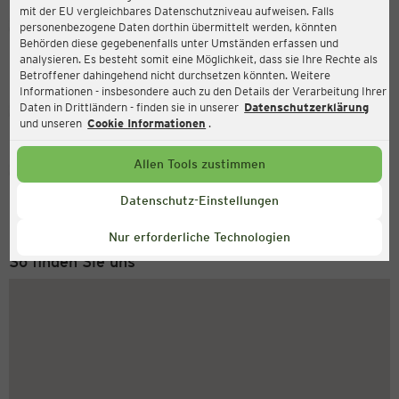
mit der EU vergleichbares Datenschutzniveau aufweisen. Falls
Ernsting's family
personenbezogene Daten dorthin übermittelt werden, könnten
Behörden diese gegebenenfalls unter Umständen erfassen und
Potsdamer Straße 53, 14513 Teltow
analysieren. Es besteht somit eine Möglichkeit, dass sie Ihre Rechte als
Betroffener dahingehend nicht durchsetzen könnten. Weitere
Informationen - insbesondere auch zu den Details der Verarbeitung Ihrer
Daten in Drittländern - finden sie in unserer
Datenschutzerklärung
Geschlossen
Aktuell:
und unseren
Cookie Informationen
.
Allen Tools zustimmen
Service Hotline
+49 (0) 2546 / 98 999 98
Datenschutz-Einstellungen
Montag bis Freitag 8-18 Uhr
Nur erforderliche Technologien
So finden Sie uns