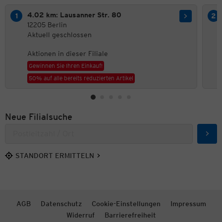
4.02 km: Lausanner Str. 80
12205 Berlin
Aktuell geschlossen
Aktionen in dieser Filiale
Gewinnen Sie Ihren Einkauf!
50% auf alle bereits reduzierten Artikel
Neue Filialsuche
Such
STANDORT ERMITTELN
AGB
Datenschutz
Cookie-Einstellungen
Impressum
Widerruf
Barrierefreiheit