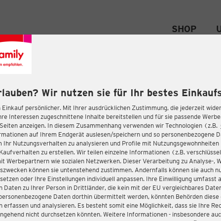
SHOP
rlauben? Wir nutzen sie für Ihr bestes Einkaufs
 Einkauf persönlicher. Mit Ihrer ausdrücklichen Zustimmung, die jederzeit wider
hre Interessen zugeschnittene Inhalte bereitstellen und für sie passende Werb
-Seiten anzeigen. In diesem Zusammenhang verwenden wir Technologien (z.B.
ormationen auf Ihrem Endgerät auslesen/speichern und so personenbezogene 
m Ihr Nutzungsverhalten zu analysieren und Profile mit Nutzungsgewohnheiten 
Kaufverhalten zu erstellen. Wir teilen einzelne Informationen (z.B. verschlüssel
it Werbepartnern wie sozialen Netzwerken. Dieser Verarbeitung zu Analyse-, 
gszwecken können sie untenstehend zustimmen. Andernfalls können sie auch nu
setzen oder Ihre Einstellungen individuell anpassen. Ihre Einwilligung umfasst 
 Daten zu Ihrer Person in Drittländer, die kein mit der EU vergleichbares Dat
s personenbezogene Daten dorthin übermittelt werden, könnten Behörden diese
erfassen und analysieren. Es besteht somit eine Möglichkeit, dass sie Ihre Rec
ngehend nicht durchsetzen könnten. Weitere Informationen - insbesondere auc