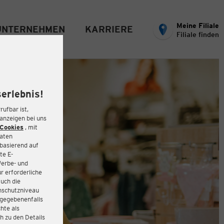
Meine Filiale
UNTERNEHMEN
KARRIERE
Filiale finden
erlebnis!
rufbar ist,
eanzeigen bei uns
Cookies
, mit
Daten
basierend auf
te E-
Werbe- und
r erforderliche
auch die
enschutzniveau
 gegebenenfalls
hte als
h zu den Details