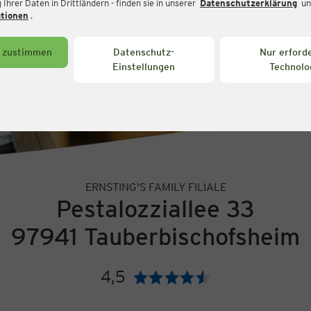
Ihrer Daten in Drittländern - finden sie in unserer
Datenschutzerklärung
un
ationen
.
s zustimmen
Datenschutz-
Nur erforde
Einstellungen
Technolo
ERNSTING'S FAMILY FILIALE
Pestalozziallee 33
97941 Tauberbischofsheim
4,5
Bewertung: