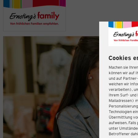
Cookies e
Machen sie Ihren
können wir auf I
und auf Partner
welchen wir Inf
verarbeiten), u
Ihrem Surf- und 
Mailadressen) m
Personalisierun
Technologien ein
Übermittlung von
aufweisen. Fall
unter Umständen 
Betroffener dahi