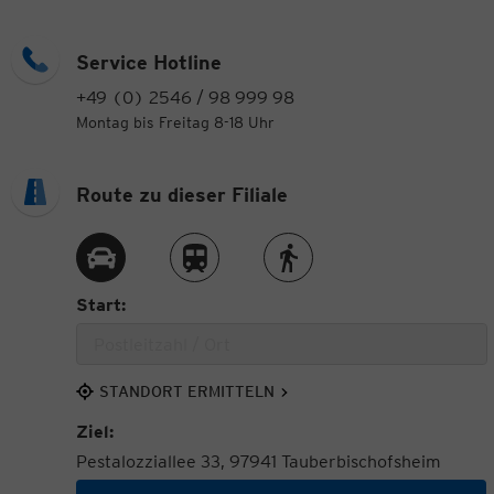
Service Hotline
+49 (0) 2546 / 98 999 98
Montag bis Freitag 8-18 Uhr
Route zu dieser Filiale
Route per Auto
Route per Zug
Route zu Fuß
Start:
STANDORT ERMITTELN
Ziel:
Pestalozziallee 33, 97941 Tauberbischofsheim