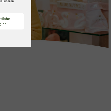
d unseren
rliche
gien