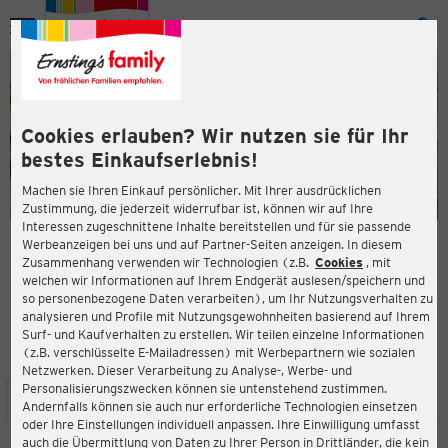
Menü
ießen
ießen
Cookies erlauben? Wir nutzen sie für Ihr
bestes Einkaufserlebnis!
Machen sie Ihren Einkauf persönlicher. Mit Ihrer ausdrücklichen
Zustimmung, die jederzeit widerrufbar ist, können wir auf Ihre
Interessen zugeschnittene Inhalte bereitstellen und für sie passende
en
Werbeanzeigen bei uns und auf Partner-Seiten anzeigen. In diesem
Zusammenhang verwenden wir Technologien (z.B.
Cookies
, mit
ERNSTING'S FAMILY FILIALE
welchen wir Informationen auf Ihrem Endgerät auslesen/speichern und
Schwabenplatz 1
so personenbezogene Daten verarbeiten), um Ihr Nutzungsverhalten zu
70563 Stuttgart
analysieren und Profile mit Nutzungsgewohnheiten basierend auf Ihrem
Surf- und Kaufverhalten zu erstellen. Wir teilen einzelne Informationen
(z.B. verschlüsselte E-Mailadressen) mit Werbepartnern wie sozialen
3,8
ießen
Bewertung:
Netzwerken. Dieser Verarbeitung zu Analyse-, Werbe- und
Personalisierungszwecken können sie untenstehend zustimmen.
STANDORT
SERVICES
SORTIMENT
AKTIONEN
Andernfalls können sie auch nur erforderliche Technologien einsetzen
oder Ihre Einstellungen individuell anpassen. Ihre Einwilligung umfasst
auch die Übermittlung von Daten zu Ihrer Person in Drittländer, die kein