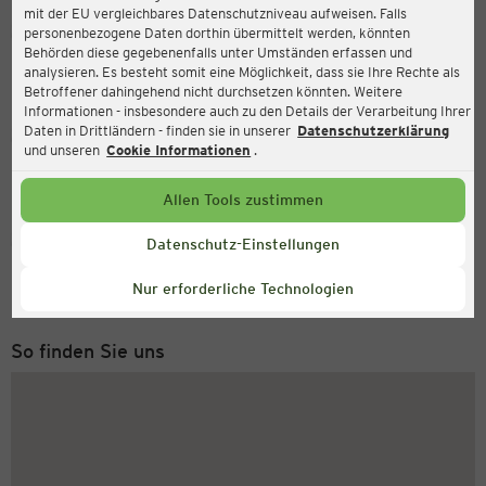
mit der EU vergleichbares Datenschutzniveau aufweisen. Falls
Ernsting's family
personenbezogene Daten dorthin übermittelt werden, könnten
Behörden diese gegebenenfalls unter Umständen erfassen und
Schwabenplatz 1, 70563 Stuttgart
analysieren. Es besteht somit eine Möglichkeit, dass sie Ihre Rechte als
Betroffener dahingehend nicht durchsetzen könnten. Weitere
Informationen - insbesondere auch zu den Details der Verarbeitung Ihrer
Daten in Drittländern - finden sie in unserer
Datenschutzerklärung
Geöffnet
Aktuell:
und unseren
Cookie Informationen
.
Öffnungszeiten heute:
09:30 - 20:00
Allen Tools zustimmen
Service Hotline
Datenschutz-Einstellungen
+49 (0) 2546 / 98 999 98
Nur erforderliche Technologien
Montag bis Freitag 8-18 Uhr
So finden Sie uns