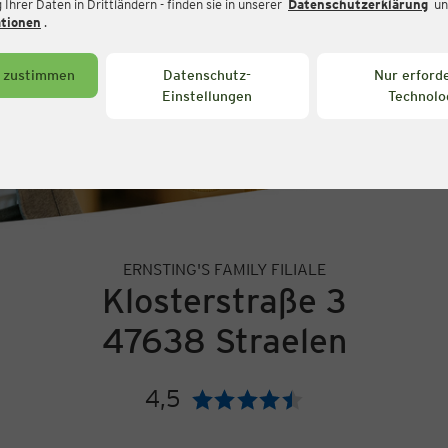
Ihrer Daten in Drittländern - finden sie in unserer
Datenschutzerklärung
un
ationen
.
s zustimmen
Datenschutz-
Nur erforde
Einstellungen
Technolo
ERNSTING'S FAMILY FILIALE
Klosterstraße 3
47638 Straelen
4,5
Bewertung: