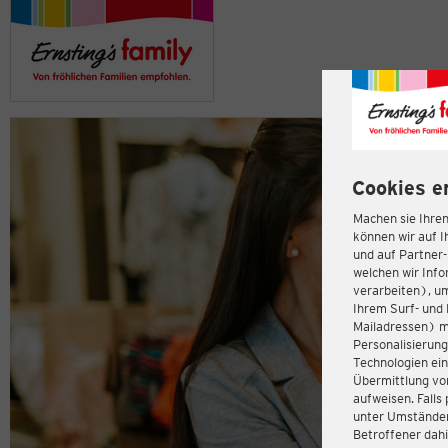
Cookies e
Machen sie Ihren
können wir auf I
und auf Partner
welchen wir Inf
verarbeiten), u
Ihrem Surf- und 
Mailadressen) m
Personalisierun
Technologien ein
Übermittlung von
aufweisen. Fall
unter Umständen 
Betroffener dahi