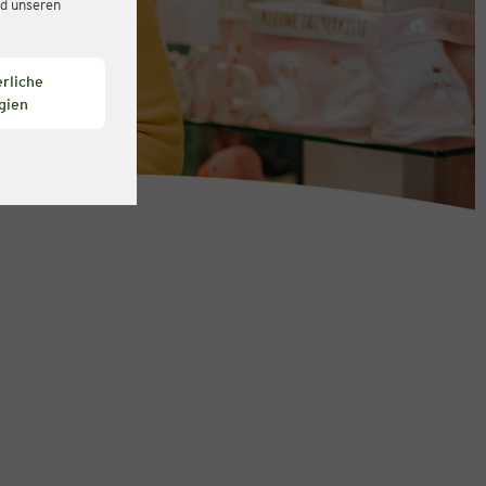
d unseren
rliche
gien