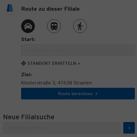
Route zu dieser Filiale
Route per Auto
Route per Zug
Route zu Fuß
Start:
STANDORT ERMITTELN
Ziel:
Klosterstraße 3, 47638 Straelen
Route berechnen
Neue Filialsuche
Suc