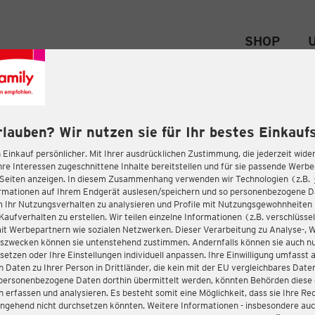
SHOP
rlauben? Wir nutzen sie für Ihr bestes Einkaufs
 Einkauf persönlicher. Mit Ihrer ausdrücklichen Zustimmung, die jederzeit wider
hre Interessen zugeschnittene Inhalte bereitstellen und für sie passende Werb
-Seiten anzeigen. In diesem Zusammenhang verwenden wir Technologien (z.B.
ormationen auf Ihrem Endgerät auslesen/speichern und so personenbezogene 
m Ihr Nutzungsverhalten zu analysieren und Profile mit Nutzungsgewohnheiten 
Kaufverhalten zu erstellen. Wir teilen einzelne Informationen (z.B. verschlüssel
it Werbepartnern wie sozialen Netzwerken. Dieser Verarbeitung zu Analyse-, 
gszwecken können sie untenstehend zustimmen. Andernfalls können sie auch nu
setzen oder Ihre Einstellungen individuell anpassen. Ihre Einwilligung umfasst 
 Daten zu Ihrer Person in Drittländer, die kein mit der EU vergleichbares Dat
s personenbezogene Daten dorthin übermittelt werden, könnten Behörden diese
erfassen und analysieren. Es besteht somit eine Möglichkeit, dass sie Ihre Rec
ngehend nicht durchsetzen könnten. Weitere Informationen - insbesondere auc