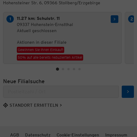
Hohensteiner Str. 6, 09366 Stollberg/Erzgebirge
11.27 km: Schulstr. 11
09337 Hohenstein-Ernstthal
Aktuell geschlossen
Aktionen in dieser Filiale
Gewinnen Sie Ihren Einkauf!
50% auf alle bereits reduzierten Artikel
Neue Filialsuche
Such
STANDORT ERMITTELN
AGB
Datenschutz
Cookie-Einstellungen
Impressum