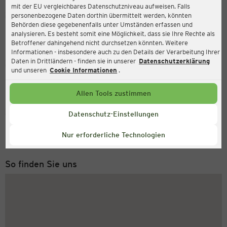
mit der EU vergleichbares Datenschutzniveau aufweisen. Falls
Ernsting's family
personenbezogene Daten dorthin übermittelt werden, könnten
Behörden diese gegebenenfalls unter Umständen erfassen und
Hohensteiner Str. 6, 09366 Stollberg/Erzgebirge
analysieren. Es besteht somit eine Möglichkeit, dass sie Ihre Rechte als
Betroffener dahingehend nicht durchsetzen könnten. Weitere
Informationen - insbesondere auch zu den Details der Verarbeitung Ihrer
Daten in Drittländern - finden sie in unserer
Datenschutzerklärung
Geöffnet
Aktuell:
und unseren
Cookie Informationen
.
Öffnungszeiten heute:
09:00 - 19:00
Allen Tools zustimmen
Service Hotline
Datenschutz-Einstellungen
+49 (0) 2546 / 98 999 98
Nur erforderliche Technologien
Montag bis Freitag 8-18 Uhr
So finden Sie uns