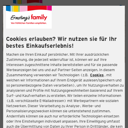
Menü
ießen
ießen
Cookies erlauben? Wir nutzen sie für Ihr
bestes Einkaufserlebnis!
Machen sie Ihren Einkauf persönlicher. Mit Ihrer ausdrücklichen
Zustimmung, die jederzeit widerrufbar ist, können wir auf Ihre
Interessen zugeschnittene Inhalte bereitstellen und für sie passende
en
Werbeanzeigen bei uns und auf Partner-Seiten anzeigen. In diesem
Zusammenhang verwenden wir Technologien (z.B.
Cookies
, mit
ERNSTING'S FAMILY FILIALE
welchen wir Informationen auf Ihrem Endgerät auslesen/speichern und
Hohensteiner Str. 6
so personenbezogene Daten verarbeiten), um Ihr Nutzungsverhalten zu
09366 Stollberg/Erzgebirge
analysieren und Profile mit Nutzungsgewohnheiten basierend auf Ihrem
Surf- und Kaufverhalten zu erstellen. Wir teilen einzelne Informationen
(z.B. verschlüsselte E-Mailadressen) mit Werbepartnern wie sozialen
4,1
ießen
Bewertung:
Netzwerken. Dieser Verarbeitung zu Analyse-, Werbe- und
Personalisierungszwecken können sie untenstehend zustimmen.
STANDORT
SERVICES
SORTIMENT
AKTIONEN
Andernfalls können sie auch nur erforderliche Technologien einsetzen
oder Ihre Einstellungen individuell anpassen. Ihre Einwilligung umfasst
auch die Übermittlung von Daten zu Ihrer Person in Drittländer, die kein