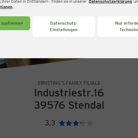
Ihrer Daten in Drittländern - finden sie in unserer
Datenschutzerklärung
un
ationen
.
s zustimmen
Datenschutz-
Nur erforde
Einstellungen
Technolo
ERNSTING'S FAMILY FILIALE
Industriestr.16
39576 Stendal
3,3
Bewertung: