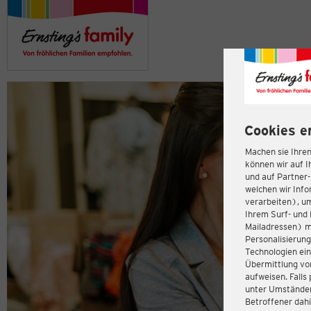
Cookies e
Machen sie Ihren
können wir auf I
und auf Partner
welchen wir Inf
verarbeiten), u
Ihrem Surf- und 
Mailadressen) m
Personalisierun
Technologien ein
Übermittlung von
aufweisen. Fall
unter Umständen 
Betroffener dahi