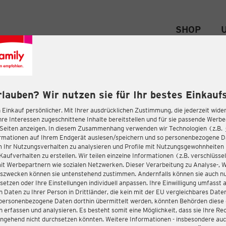
SHOP
rlauben? Wir nutzen sie für Ihr bestes Einkaufs
 Einkauf persönlicher. Mit Ihrer ausdrücklichen Zustimmung, die jederzeit wider
hre Interessen zugeschnittene Inhalte bereitstellen und für sie passende Werb
-Seiten anzeigen. In diesem Zusammenhang verwenden wir Technologien (z.B.
ormationen auf Ihrem Endgerät auslesen/speichern und so personenbezogene 
m Ihr Nutzungsverhalten zu analysieren und Profile mit Nutzungsgewohnheiten 
Kaufverhalten zu erstellen. Wir teilen einzelne Informationen (z.B. verschlüssel
it Werbepartnern wie sozialen Netzwerken. Dieser Verarbeitung zu Analyse-, 
gszwecken können sie untenstehend zustimmen. Andernfalls können sie auch nu
setzen oder Ihre Einstellungen individuell anpassen. Ihre Einwilligung umfasst 
 Daten zu Ihrer Person in Drittländer, die kein mit der EU vergleichbares Dat
s personenbezogene Daten dorthin übermittelt werden, könnten Behörden diese
erfassen und analysieren. Es besteht somit eine Möglichkeit, dass sie Ihre Rec
ngehend nicht durchsetzen könnten. Weitere Informationen - insbesondere auc