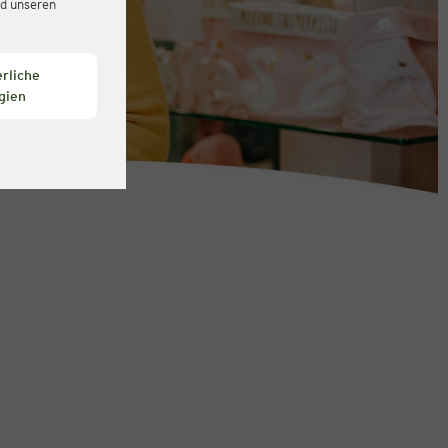
d unseren
rliche
gien