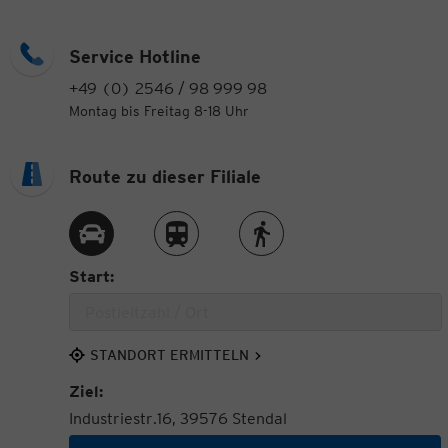
Service Hotline
+49 (0) 2546 / 98 999 98
Montag bis Freitag 8-18 Uhr
Route zu dieser Filiale
Route per Auto
Route per Zug
Route zu Fuß
Start:
STANDORT ERMITTELN
Ziel:
Industriestr.16, 39576 Stendal