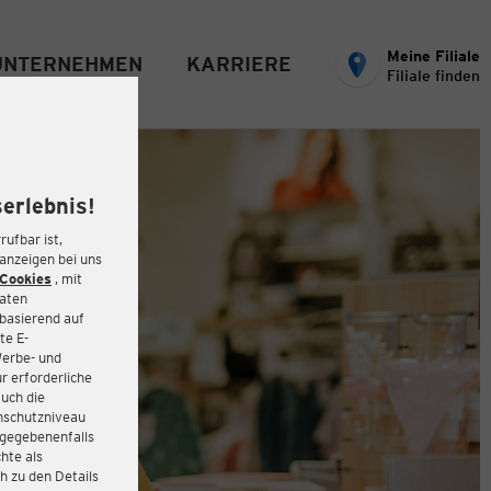
Meine Filiale
UNTERNEHMEN
KARRIERE
Filiale finden
erlebnis!
rufbar ist,
eanzeigen bei uns
Cookies
, mit
Daten
basierend auf
te E-
Werbe- und
r erforderliche
auch die
enschutzniveau
 gegebenenfalls
hte als
h zu den Details