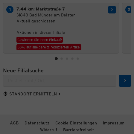
7.44 km: Marktstraße 7
31848 Bad Münder am Deister
Aktuell geschlossen
Aktionen in dieser Filiale
Gewinnen Sie Ihren Einkauf!
50% auf alle bereits reduzierten Artikel
Neue Filialsuche
Such
STANDORT ERMITTELN
AGB
Datenschutz
Cookie-Einstellungen
Impressum
Widerruf
Barrierefreiheit