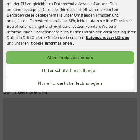
mit der EU vergleichbares Datenschutzniveau aufweisen. Falls
Ernsting's family
personenbezogene Daten dorthin übermittelt werden, könnten
Behörden diese gegebenenfalls unter Umständen erfassen und
Osttangente 4, 31832 Springe
analysieren. Es besteht somit eine Möglichkeit, dass sie Ihre Rechte als
Betroffener dahingehend nicht durchsetzen könnten. Weitere
Informationen - insbesondere auch zu den Details der Verarbeitung Ihrer
Daten in Drittländern - finden sie in unserer
Datenschutzerklärung
Geschlossen
Aktuell:
und unseren
Cookie Informationen
.
Allen Tools zustimmen
Service Hotline
+49 (0) 2546 / 98 999 98
Datenschutz-Einstellungen
Montag bis Freitag 8-18 Uhr
Nur erforderliche Technologien
So finden Sie uns