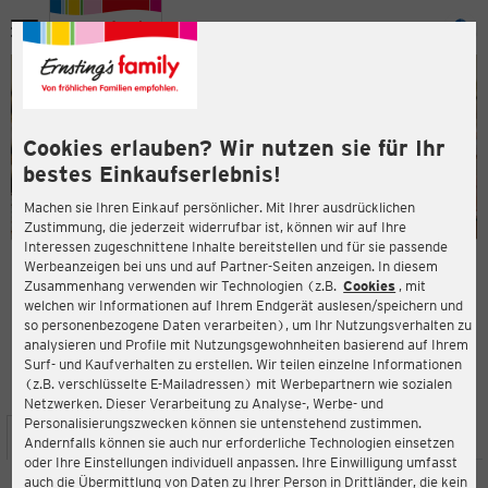
Menü
ießen
ießen
Cookies erlauben? Wir nutzen sie für Ihr
bestes Einkaufserlebnis!
Machen sie Ihren Einkauf persönlicher. Mit Ihrer ausdrücklichen
Zustimmung, die jederzeit widerrufbar ist, können wir auf Ihre
Interessen zugeschnittene Inhalte bereitstellen und für sie passende
en
Werbeanzeigen bei uns und auf Partner-Seiten anzeigen. In diesem
Zusammenhang verwenden wir Technologien (z.B.
Cookies
, mit
ERNSTING'S FAMILY FILIALE
welchen wir Informationen auf Ihrem Endgerät auslesen/speichern und
Osttangente 4
so personenbezogene Daten verarbeiten), um Ihr Nutzungsverhalten zu
31832 Springe
analysieren und Profile mit Nutzungsgewohnheiten basierend auf Ihrem
Surf- und Kaufverhalten zu erstellen. Wir teilen einzelne Informationen
(z.B. verschlüsselte E-Mailadressen) mit Werbepartnern wie sozialen
4,5
ießen
Bewertung:
Netzwerken. Dieser Verarbeitung zu Analyse-, Werbe- und
Personalisierungszwecken können sie untenstehend zustimmen.
STANDORT
SERVICES
SORTIMENT
AKTIONEN
Andernfalls können sie auch nur erforderliche Technologien einsetzen
oder Ihre Einstellungen individuell anpassen. Ihre Einwilligung umfasst
auch die Übermittlung von Daten zu Ihrer Person in Drittländer, die kein