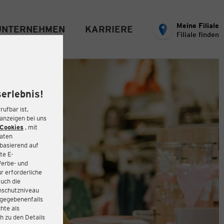
Meine Filiale
UNTERNEHMEN
KARRIERE
Filiale finden
erlebnis!
rufbar ist,
eanzeigen bei uns
Cookies
, mit
Daten
basierend auf
te E-
Werbe- und
r erforderliche
auch die
enschutzniveau
 gegebenenfalls
hte als
h zu den Details