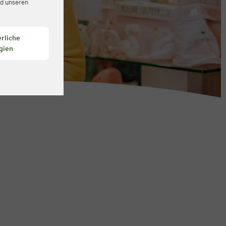
d unseren
rliche
gien