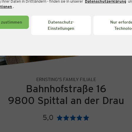
Ihrer Daten in Drittländern - finden sie in unserer
Datenschutzerklärung
un
ationen
.
s zustimmen
Datenschutz-
Nur erforde
Einstellungen
Technolo
ERNSTING'S FAMILY FILIALE
Bahnhofstraße 16
9800 Spittal an der Drau
5,0
Bewertung: