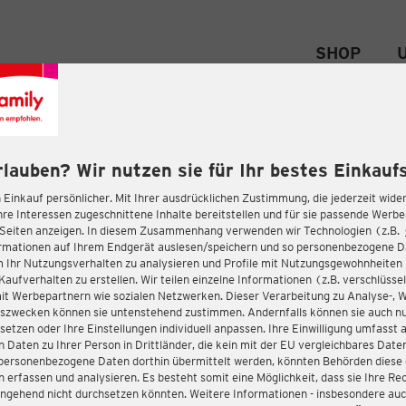
SHOP
rlauben? Wir nutzen sie für Ihr bestes Einkaufs
 Einkauf persönlicher. Mit Ihrer ausdrücklichen Zustimmung, die jederzeit wider
hre Interessen zugeschnittene Inhalte bereitstellen und für sie passende Werb
-Seiten anzeigen. In diesem Zusammenhang verwenden wir Technologien (z.B.
ormationen auf Ihrem Endgerät auslesen/speichern und so personenbezogene 
m Ihr Nutzungsverhalten zu analysieren und Profile mit Nutzungsgewohnheiten 
Kaufverhalten zu erstellen. Wir teilen einzelne Informationen (z.B. verschlüssel
it Werbepartnern wie sozialen Netzwerken. Dieser Verarbeitung zu Analyse-, 
gszwecken können sie untenstehend zustimmen. Andernfalls können sie auch nu
setzen oder Ihre Einstellungen individuell anpassen. Ihre Einwilligung umfasst 
 Daten zu Ihrer Person in Drittländer, die kein mit der EU vergleichbares Dat
s personenbezogene Daten dorthin übermittelt werden, könnten Behörden diese
erfassen und analysieren. Es besteht somit eine Möglichkeit, dass sie Ihre Rec
ngehend nicht durchsetzen könnten. Weitere Informationen - insbesondere auc