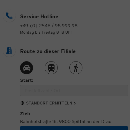
Service Hotline
+49 (0) 2546 / 98 999 98
Montag bis Freitag 8-18 Uhr
Route zu dieser Filiale
Route per Auto
Route per Zug
Route zu Fuß
Start:
STANDORT ERMITTELN
Ziel:
Bahnhofstraße 16, 9800 Spittal an der Drau