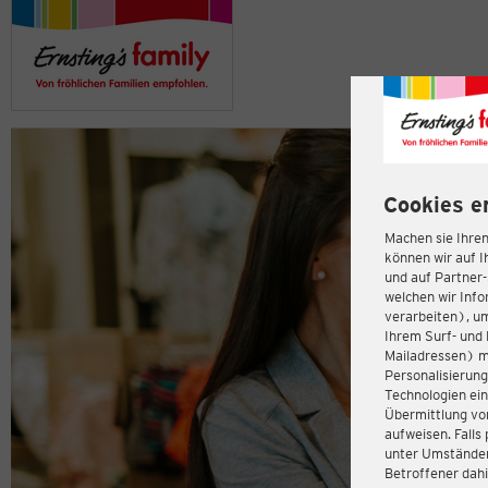
Cookies e
Machen sie Ihren
können wir auf I
und auf Partner
welchen wir Inf
verarbeiten), u
Ihrem Surf- und 
Mailadressen) m
Personalisierun
Technologien ein
Übermittlung von
aufweisen. Fall
unter Umständen 
Betroffener dahi