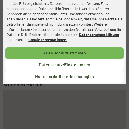
mit der EU vergleichbares Datenschutzniveau aufweisen. Falls
Ernsting's family
personenbezogene Daten dorthin übermittelt werden, könnten
Behörden diese gegebenenfalls unter Umständen erfassen und
Bahnhofstraße 52, 96515 Sonneberg
analysieren. Es besteht somit eine Möglichkeit, dass sie Ihre Rechte als
Betroffener dahingehend nicht durchsetzen könnten. Weitere
Informationen - insbesondere auch zu den Details der Verarbeitung Ihrer
Daten in Drittländern - finden sie in unserer
Datenschutzerklärung
Geschlossen
Aktuell:
und unseren
Cookie Informationen
.
Allen Tools zustimmen
Service Hotline
+49 (0) 2546 / 98 999 98
Datenschutz-Einstellungen
Montag bis Freitag 8-18 Uhr
Nur erforderliche Technologien
So finden Sie uns