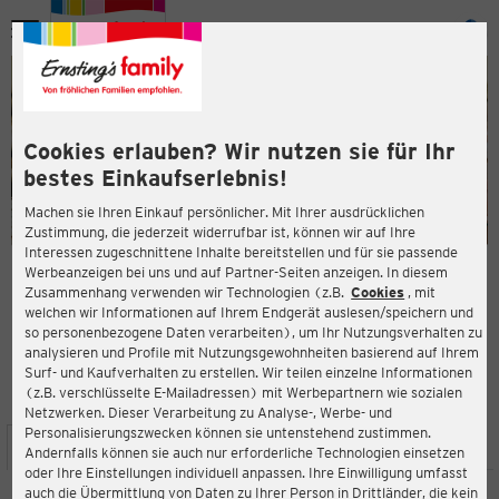
Menü
ießen
ießen
Cookies erlauben? Wir nutzen sie für Ihr
bestes Einkaufserlebnis!
Machen sie Ihren Einkauf persönlicher. Mit Ihrer ausdrücklichen
Zustimmung, die jederzeit widerrufbar ist, können wir auf Ihre
Interessen zugeschnittene Inhalte bereitstellen und für sie passende
en
Werbeanzeigen bei uns und auf Partner-Seiten anzeigen. In diesem
Zusammenhang verwenden wir Technologien (z.B.
Cookies
, mit
ERNSTING'S FAMILY FILIALE
welchen wir Informationen auf Ihrem Endgerät auslesen/speichern und
Bahnhofstraße 52
so personenbezogene Daten verarbeiten), um Ihr Nutzungsverhalten zu
96515 Sonneberg
analysieren und Profile mit Nutzungsgewohnheiten basierend auf Ihrem
Surf- und Kaufverhalten zu erstellen. Wir teilen einzelne Informationen
(z.B. verschlüsselte E-Mailadressen) mit Werbepartnern wie sozialen
4,8
ießen
Bewertung:
Netzwerken. Dieser Verarbeitung zu Analyse-, Werbe- und
Personalisierungszwecken können sie untenstehend zustimmen.
STANDORT
SERVICES
SORTIMENT
AKTIONEN
Andernfalls können sie auch nur erforderliche Technologien einsetzen
oder Ihre Einstellungen individuell anpassen. Ihre Einwilligung umfasst
auch die Übermittlung von Daten zu Ihrer Person in Drittländer, die kein