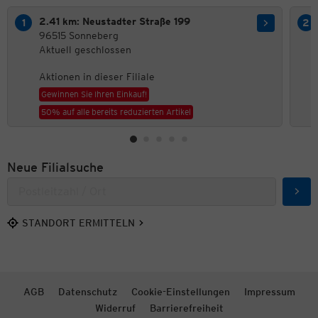
2.41 km: Neustadter Straße 199
96515 Sonneberg
Aktuell geschlossen
Aktionen in dieser Filiale
Gewinnen Sie Ihren Einkauf!
50% auf alle bereits reduzierten Artikel
Neue Filialsuche
Such
STANDORT ERMITTELN
AGB
Datenschutz
Cookie-Einstellungen
Impressum
Widerruf
Barrierefreiheit