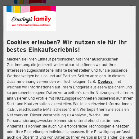
Menü
ießen
ießen
Cookies erlauben? Wir nutzen sie für Ihr
bestes Einkaufserlebnis!
Machen sie Ihren Einkauf persönlicher. Mit Ihrer ausdrücklichen
Zustimmung, die jederzeit widerrufbar ist, können wir auf Ihre
Interessen zugeschnittene Inhalte bereitstellen und für sie passende
en
Werbeanzeigen bei uns und auf Partner-Seiten anzeigen. In diesem
Zusammenhang verwenden wir Technologien (z.B.
Cookies
, mit
ERNSTING'S FAMILY FILIALE
welchen wir Informationen auf Ihrem Endgerät auslesen/speichern und
Hauptstraße 91
so personenbezogene Daten verarbeiten), um Ihr Nutzungsverhalten zu
74889 Sinsheim
analysieren und Profile mit Nutzungsgewohnheiten basierend auf Ihrem
Surf- und Kaufverhalten zu erstellen. Wir teilen einzelne Informationen
(z.B. verschlüsselte E-Mailadressen) mit Werbepartnern wie sozialen
3,9
ießen
Bewertung:
Netzwerken. Dieser Verarbeitung zu Analyse-, Werbe- und
Personalisierungszwecken können sie untenstehend zustimmen.
STANDORT
SERVICES
SORTIMENT
AKTIONEN
Andernfalls können sie auch nur erforderliche Technologien einsetzen
oder Ihre Einstellungen individuell anpassen. Ihre Einwilligung umfasst
auch die Übermittlung von Daten zu Ihrer Person in Drittländer, die kein