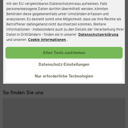
mit der EU vergleichbares Datenschutzniveau aufweisen. Falls
Ernsting's family
personenbezogene Daten dorthin übermittelt werden, könnten
Behörden diese gegebenenfalls unter Umständen erfassen und
Hauptstraße 91, 74889 Sinsheim
analysieren. Es besteht somit eine Möglichkeit, dass sie Ihre Rechte als
Betroffener dahingehend nicht durchsetzen könnten. Weitere
Informationen - insbesondere auch zu den Details der Verarbeitung Ihrer
Daten in Drittländern - finden sie in unserer
Datenschutzerklärung
Geöffnet
Aktuell:
und unseren
Cookie Informationen
.
Öffnungszeiten heute:
09:00 - 19:00
Allen Tools zustimmen
Service Hotline
Datenschutz-Einstellungen
+49 (0) 2546 / 98 999 98
Nur erforderliche Technologien
Montag bis Freitag 8-18 Uhr
So finden Sie uns