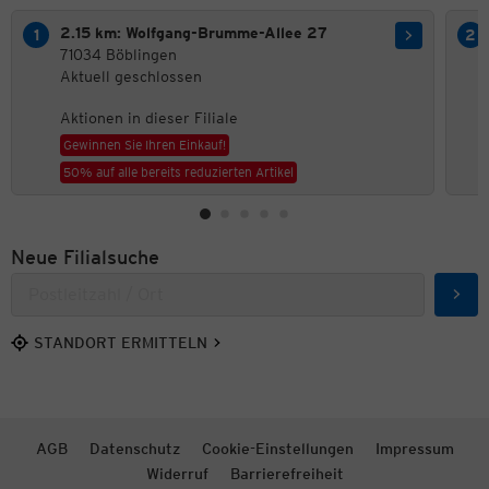
2.15 km: Wolfgang-Brumme-Allee 27
71034 Böblingen
Aktuell geschlossen
Aktionen in dieser Filiale
Gewinnen Sie Ihren Einkauf!
50% auf alle bereits reduzierten Artikel
Neue Filialsuche
Such
STANDORT ERMITTELN
AGB
Datenschutz
Cookie-Einstellungen
Impressum
Widerruf
Barrierefreiheit