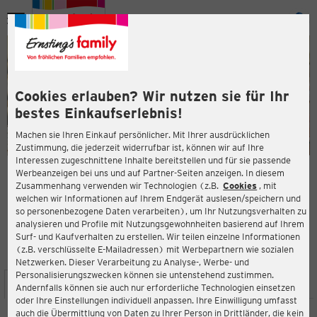
Menü
ießen
ießen
Cookies erlauben? Wir nutzen sie für Ihr
bestes Einkaufserlebnis!
Machen sie Ihren Einkauf persönlicher. Mit Ihrer ausdrücklichen
Zustimmung, die jederzeit widerrufbar ist, können wir auf Ihre
Interessen zugeschnittene Inhalte bereitstellen und für sie passende
en
Werbeanzeigen bei uns und auf Partner-Seiten anzeigen. In diesem
Zusammenhang verwenden wir Technologien (z.B.
Cookies
, mit
ERNSTING'S FAMILY FILIALE
welchen wir Informationen auf Ihrem Endgerät auslesen/speichern und
Mercedesstraße 12
so personenbezogene Daten verarbeiten), um Ihr Nutzungsverhalten zu
71063 Sindelfingen
analysieren und Profile mit Nutzungsgewohnheiten basierend auf Ihrem
Surf- und Kaufverhalten zu erstellen. Wir teilen einzelne Informationen
(z.B. verschlüsselte E-Mailadressen) mit Werbepartnern wie sozialen
3,6
ießen
Bewertung:
Netzwerken. Dieser Verarbeitung zu Analyse-, Werbe- und
Personalisierungszwecken können sie untenstehend zustimmen.
STANDORT
SERVICES
SORTIMENT
AKTIONEN
Andernfalls können sie auch nur erforderliche Technologien einsetzen
oder Ihre Einstellungen individuell anpassen. Ihre Einwilligung umfasst
auch die Übermittlung von Daten zu Ihrer Person in Drittländer, die kein