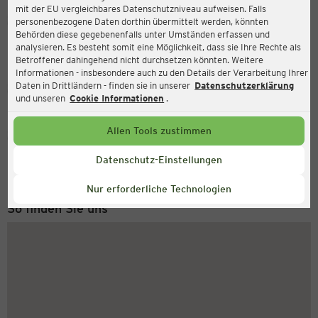
mit der EU vergleichbares Datenschutzniveau aufweisen. Falls
Ernsting's family
personenbezogene Daten dorthin übermittelt werden, könnten
Behörden diese gegebenenfalls unter Umständen erfassen und
Mercedesstraße 12, 71063 Sindelfingen
analysieren. Es besteht somit eine Möglichkeit, dass sie Ihre Rechte als
Betroffener dahingehend nicht durchsetzen könnten. Weitere
Informationen - insbesondere auch zu den Details der Verarbeitung Ihrer
Daten in Drittländern - finden sie in unserer
Datenschutzerklärung
Geschlossen
Aktuell:
und unseren
Cookie Informationen
.
Allen Tools zustimmen
Service Hotline
+49 (0) 2546 / 98 999 98
Datenschutz-Einstellungen
Montag bis Freitag 8-18 Uhr
Nur erforderliche Technologien
So finden Sie uns