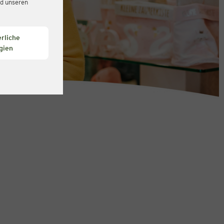
d unseren
rliche
gien