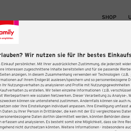
SHOP
rlauben? Wir nutzen sie für Ihr bestes Einkaufs
 Einkauf persönlicher. Mit Ihrer ausdrücklichen Zustimmung, die jederzeit wider
hre Interessen zugeschnittene Inhalte bereitstellen und für sie passende Werb
-Seiten anzeigen. In diesem Zusammenhang verwenden wir Technologien (z.B.
ormationen auf Ihrem Endgerät auslesen/speichern und so personenbezogene 
m Ihr Nutzungsverhalten zu analysieren und Profile mit Nutzungsgewohnheiten 
Kaufverhalten zu erstellen. Wir teilen einzelne Informationen (z.B. verschlüssel
it Werbepartnern wie sozialen Netzwerken. Dieser Verarbeitung zu Analyse-, 
gszwecken können sie untenstehend zustimmen. Andernfalls können sie auch nu
setzen oder Ihre Einstellungen individuell anpassen. Ihre Einwilligung umfasst 
 Daten zu Ihrer Person in Drittländer, die kein mit der EU vergleichbares Dat
s personenbezogene Daten dorthin übermittelt werden, könnten Behörden diese
erfassen und analysieren. Es besteht somit eine Möglichkeit, dass sie Ihre Rec
ngehend nicht durchsetzen könnten. Weitere Informationen - insbesondere auc