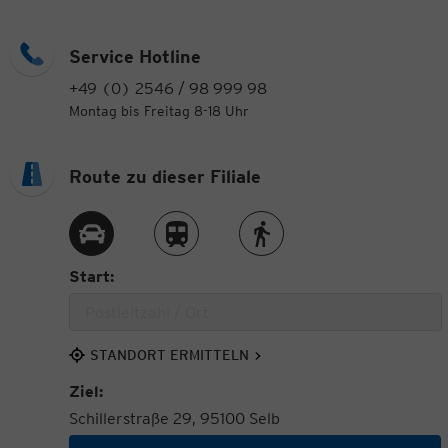
Service Hotline
+49 (0) 2546 / 98 999 98
Montag bis Freitag 8-18 Uhr
Route zu dieser Filiale
Route per Auto
Route per Zug
Route zu Fuß
Start:
STANDORT ERMITTELN
Ziel:
Schillerstraße 29, 95100 Selb