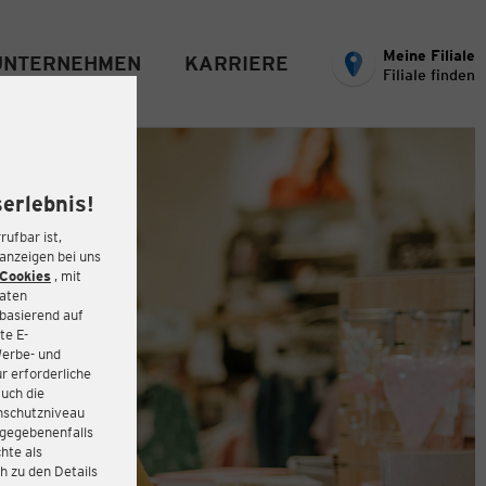
Meine Filiale
UNTERNEHMEN
KARRIERE
Filiale finden
erlebnis!
rufbar ist,
eanzeigen bei uns
Cookies
, mit
Daten
basierend auf
te E-
Werbe- und
r erforderliche
auch die
enschutzniveau
 gegebenenfalls
hte als
h zu den Details