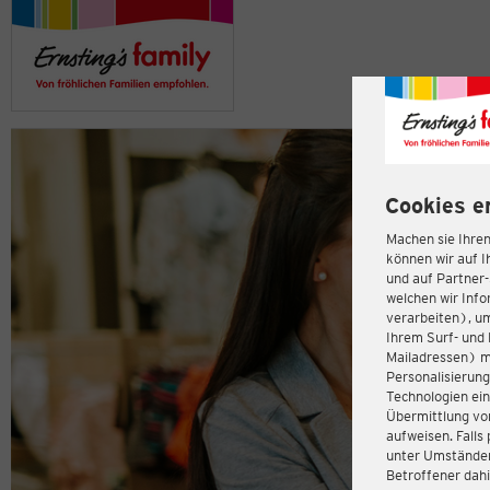
Cookies e
Machen sie Ihren
können wir auf I
und auf Partner
welchen wir Inf
verarbeiten), u
Ihrem Surf- und 
Mailadressen) m
Personalisierun
Technologien ein
Übermittlung von
aufweisen. Fall
unter Umständen 
Betroffener dahi