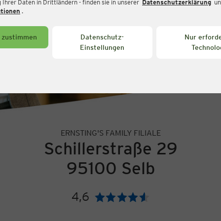
Ihrer Daten in Drittländern - finden sie in unserer
Datenschutzerklärung
un
ationen
.
s zustimmen
Datenschutz-
Nur erforde
Einstellungen
Technolo
ERNSTING'S FAMILY FILIALE
Schillerstraße 29
95100 Selb
4,6
Bewertung: