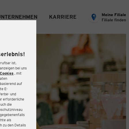
Meine Filiale
UNTERNEHMEN
KARRIERE
Filiale finden
erlebnis!
rufbar ist,
eanzeigen bei uns
Cookies
, mit
Daten
basierend auf
te E-
Werbe- und
r erforderliche
auch die
enschutzniveau
 gegebenenfalls
hte als
h zu den Details