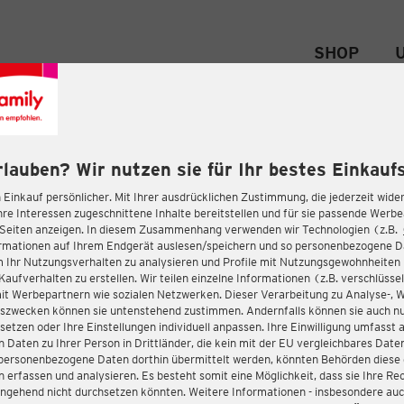
SHOP
rlauben? Wir nutzen sie für Ihr bestes Einkaufs
 Einkauf persönlicher. Mit Ihrer ausdrücklichen Zustimmung, die jederzeit wider
hre Interessen zugeschnittene Inhalte bereitstellen und für sie passende Werb
-Seiten anzeigen. In diesem Zusammenhang verwenden wir Technologien (z.B.
ormationen auf Ihrem Endgerät auslesen/speichern und so personenbezogene 
m Ihr Nutzungsverhalten zu analysieren und Profile mit Nutzungsgewohnheiten 
Kaufverhalten zu erstellen. Wir teilen einzelne Informationen (z.B. verschlüssel
it Werbepartnern wie sozialen Netzwerken. Dieser Verarbeitung zu Analyse-, 
gszwecken können sie untenstehend zustimmen. Andernfalls können sie auch nu
setzen oder Ihre Einstellungen individuell anpassen. Ihre Einwilligung umfasst 
 Daten zu Ihrer Person in Drittländer, die kein mit der EU vergleichbares Dat
s personenbezogene Daten dorthin übermittelt werden, könnten Behörden diese
erfassen und analysieren. Es besteht somit eine Möglichkeit, dass sie Ihre Rec
ngehend nicht durchsetzen könnten. Weitere Informationen - insbesondere auc