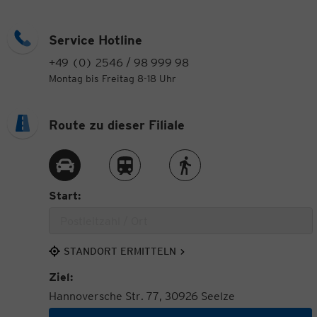
Service Hotline
+49 (0) 2546 / 98 999 98
Montag bis Freitag 8-18 Uhr
Route zu dieser Filiale
Route per Auto
Route per Zug
Route zu Fuß
Start:
STANDORT ERMITTELN
Ziel:
Hannoversche Str. 77, 30926 Seelze