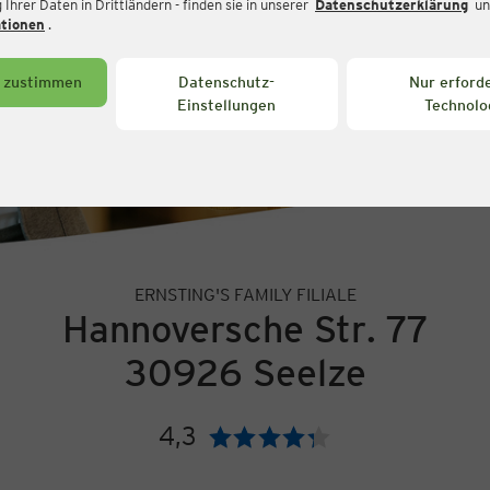
Ihrer Daten in Drittländern - finden sie in unserer
Datenschutzerklärung
un
ationen
.
s zustimmen
Datenschutz-
Nur erforde
Einstellungen
Technolo
ERNSTING'S FAMILY FILIALE
Hannoversche Str. 77
30926 Seelze
4,3
Bewertung: