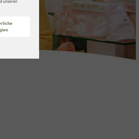
d unseren
rliche
gien