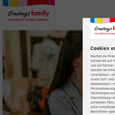
Cookies e
Machen sie Ihren
können wir auf I
und auf Partner
welchen wir Inf
verarbeiten), u
Ihrem Surf- und 
Mailadressen) m
Personalisierun
Technologien ein
Übermittlung von
aufweisen. Fall
unter Umständen 
Betroffener dahi