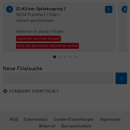
21.43 km: Spitzkrugring 1
15234 Frankfurt (Oder)
Aktuell geschlossen
Aktionen in dieser Filiale
Gewinnen Sie Ihren Einkauf!
50% auf alle bereits reduzierten Artikel
Neue Filialsuche
Such
STANDORT ERMITTELN
AGB
Datenschutz
Cookie-Einstellungen
Impressum
Widerruf
Barrierefreiheit