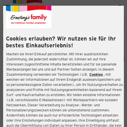
Menü
ießen
ießen
Cookies erlauben? Wir nutzen sie für Ihr
bestes Einkaufserlebnis!
Machen sie Ihren Einkauf persönlicher. Mit Ihrer ausdrücklichen
Zustimmung, die jederzeit widerrufbar ist, können wir auf Ihre
Interessen zugeschnittene Inhalte bereitstellen und für sie passende
en
Werbeanzeigen bei uns und auf Partner-Seiten anzeigen. In diesem
Zusammenhang verwenden wir Technologien (z.B.
Cookies
, mit
ERNSTING'S FAMILY FILIALE
welchen wir Informationen auf Ihrem Endgerät auslesen/speichern und
Diedersdorfer Str. 12a
so personenbezogene Daten verarbeiten), um Ihr Nutzungsverhalten zu
15306 Seelow
analysieren und Profile mit Nutzungsgewohnheiten basierend auf Ihrem
Surf- und Kaufverhalten zu erstellen. Wir teilen einzelne Informationen
(z.B. verschlüsselte E-Mailadressen) mit Werbepartnern wie sozialen
5,0
ießen
Bewertung:
Netzwerken. Dieser Verarbeitung zu Analyse-, Werbe- und
Personalisierungszwecken können sie untenstehend zustimmen.
STANDORT
SERVICES
SORTIMENT
AKTIONEN
Andernfalls können sie auch nur erforderliche Technologien einsetzen
oder Ihre Einstellungen individuell anpassen. Ihre Einwilligung umfasst
auch die Übermittlung von Daten zu Ihrer Person in Drittländer, die kein