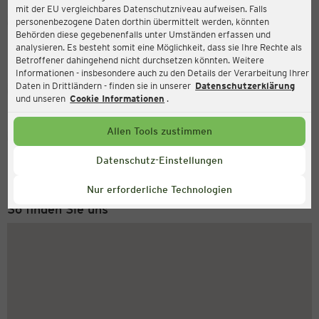
mit der EU vergleichbares Datenschutzniveau aufweisen. Falls
Ernsting's family
personenbezogene Daten dorthin übermittelt werden, könnten
Behörden diese gegebenenfalls unter Umständen erfassen und
Diedersdorfer Str. 12a, 15306 Seelow
analysieren. Es besteht somit eine Möglichkeit, dass sie Ihre Rechte als
Betroffener dahingehend nicht durchsetzen könnten. Weitere
Informationen - insbesondere auch zu den Details der Verarbeitung Ihrer
Daten in Drittländern - finden sie in unserer
Datenschutzerklärung
Geschlossen
Aktuell:
und unseren
Cookie Informationen
.
Allen Tools zustimmen
Service Hotline
+49 (0) 2546 / 98 999 98
Datenschutz-Einstellungen
Montag bis Freitag 8-18 Uhr
Nur erforderliche Technologien
So finden Sie uns