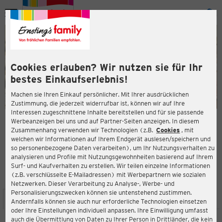
Menü
ießen
ießen
Cookies erlauben? Wir nutzen sie für Ihr
bestes Einkaufserlebnis!
Machen sie Ihren Einkauf persönlicher. Mit Ihrer ausdrücklichen
Zustimmung, die jederzeit widerrufbar ist, können wir auf Ihre
Interessen zugeschnittene Inhalte bereitstellen und für sie passende
en
Werbeanzeigen bei uns und auf Partner-Seiten anzeigen. In diesem
Zusammenhang verwenden wir Technologien (z.B.
Cookies
, mit
ERNSTING'S FAMILY FILIALE
welchen wir Informationen auf Ihrem Endgerät auslesen/speichern und
Hohnsteiner Str.3b
so personenbezogene Daten verarbeiten), um Ihr Nutzungsverhalten zu
01855 Sebnitz
analysieren und Profile mit Nutzungsgewohnheiten basierend auf Ihrem
Surf- und Kaufverhalten zu erstellen. Wir teilen einzelne Informationen
(z.B. verschlüsselte E-Mailadressen) mit Werbepartnern wie sozialen
3,7
ießen
Bewertung:
Netzwerken. Dieser Verarbeitung zu Analyse-, Werbe- und
Personalisierungszwecken können sie untenstehend zustimmen.
STANDORT
SERVICES
SORTIMENT
AKTIONEN
Andernfalls können sie auch nur erforderliche Technologien einsetzen
oder Ihre Einstellungen individuell anpassen. Ihre Einwilligung umfasst
auch die Übermittlung von Daten zu Ihrer Person in Drittländer, die kein