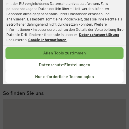
mit der EU vergleichbares Datenschutzniveau aufweisen. Falls
Ernsting's family
personenbezogene Daten dorthin übermittelt werden, könnten
Behörden diese gegebenenfalls unter Umständen erfassen und
Hohnsteiner Str.3b, 01855 Sebnitz
analysieren. Es besteht somit eine Möglichkeit, dass sie Ihre Rechte als
Betroffener dahingehend nicht durchsetzen könnten. Weitere
Informationen - insbesondere auch zu den Details der Verarbeitung Ihrer
Daten in Drittländern - finden sie in unserer
Datenschutzerklärung
Geöffnet
Aktuell:
und unseren
Cookie Informationen
.
Öffnungszeiten heute:
09:00 - 18:00
Allen Tools zustimmen
Service Hotline
Datenschutz-Einstellungen
+49 (0) 2546 / 98 999 98
Nur erforderliche Technologien
Montag bis Freitag 8-18 Uhr
So finden Sie uns