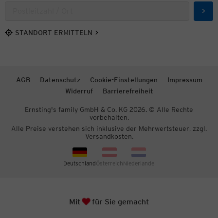
Such
STANDORT ERMITTELN
AGB
Datenschutz
Cookie-Einstellungen
Impressum
Widerruf
Barrierefreiheit
Ernsting's family GmbH & Co. KG 2026. © Alle Rechte
vorbehalten.
Alle Preise verstehen sich inklusive der Mehrwertsteuer, zzgl.
Versandkosten.
Deutschland
Österreich
Niederlande
Herz
Mit
für Sie gemacht
Zum S