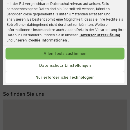
mit der EU vergleichbares Datenschutzniveau aufweisen. Falls
Ernsting's family
personenbezogene Daten dorthin übermittelt werden, könnten
Behörden diese gegebenenfalls unter Umständen erfassen und
Marienplatz 11, 19053 Schwerin
analysieren. Es besteht somit eine Möglichkeit, dass sie Ihre Rechte als
Betroffener dahingehend nicht durchsetzen könnten. Weitere
Informationen - insbesondere auch zu den Details der Verarbeitung Ihrer
Daten in Drittländern - finden sie in unserer
Datenschutzerklärung
und unseren
Cookie Informationen
.
Allen Tools zustimmen
Service Hotline
Datenschutz-Einstellungen
+49 (0) 2546 / 98 999 98
Nur erforderliche Technologien
Montag bis Freitag 8-18 Uhr
So finden Sie uns