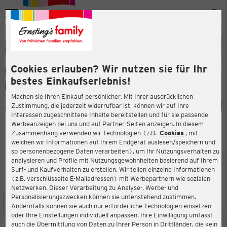
Menü
ießen
ießen
Cookies erlauben? Wir nutzen sie für Ihr
bestes Einkaufserlebnis!
Machen sie Ihren Einkauf persönlicher. Mit Ihrer ausdrücklichen
Zustimmung, die jederzeit widerrufbar ist, können wir auf Ihre
Interessen zugeschnittene Inhalte bereitstellen und für sie passende
en
Werbeanzeigen bei uns und auf Partner-Seiten anzeigen. In diesem
Zusammenhang verwenden wir Technologien (z.B.
Cookies
, mit
ERNSTING'S FAMILY FILIALE
welchen wir Informationen auf Ihrem Endgerät auslesen/speichern und
Marienplatz 11
so personenbezogene Daten verarbeiten), um Ihr Nutzungsverhalten zu
19053 Schwerin
analysieren und Profile mit Nutzungsgewohnheiten basierend auf Ihrem
Surf- und Kaufverhalten zu erstellen. Wir teilen einzelne Informationen
(z.B. verschlüsselte E-Mailadressen) mit Werbepartnern wie sozialen
3,7
ießen
Bewertung:
Netzwerken. Dieser Verarbeitung zu Analyse-, Werbe- und
Personalisierungszwecken können sie untenstehend zustimmen.
STANDORT
SERVICES
SORTIMENT
AKTIONEN
Andernfalls können sie auch nur erforderliche Technologien einsetzen
oder Ihre Einstellungen individuell anpassen. Ihre Einwilligung umfasst
auch die Übermittlung von Daten zu Ihrer Person in Drittländer, die kein