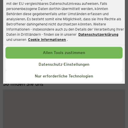
mit der EU vergleichbares Datenschutzniveau aufweisen. Falls
Ernsting's family
personenbezogene Daten dorthin übermittelt werden, könnten
Behörden diese gegebenenfalls unter Umständen erfassen und
Platz der Befreiung 1, 16303 Schwedt
analysieren. Es besteht somit eine Möglichkeit, dass sie Ihre Rechte als
Betroffener dahingehend nicht durchsetzen könnten. Weitere
Informationen - insbesondere auch zu den Details der Verarbeitung Ihrer
Daten in Drittländern - finden sie in unserer
Datenschutzerklärung
Geschlossen
Aktuell:
und unseren
Cookie Informationen
.
Allen Tools zustimmen
Service Hotline
+49 (0) 2546 / 98 999 98
Datenschutz-Einstellungen
Montag bis Freitag 8-18 Uhr
Nur erforderliche Technologien
So finden Sie uns