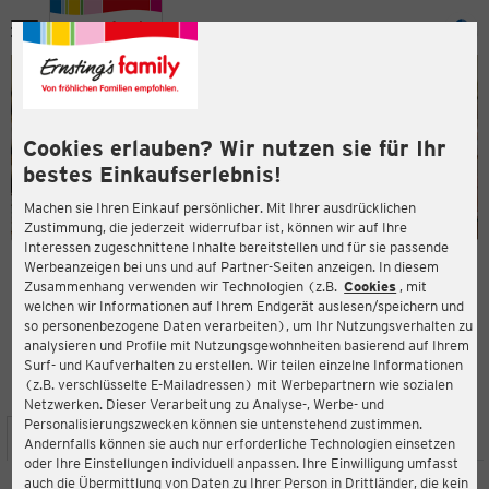
Menü
ießen
ießen
Cookies erlauben? Wir nutzen sie für Ihr
bestes Einkaufserlebnis!
Machen sie Ihren Einkauf persönlicher. Mit Ihrer ausdrücklichen
Zustimmung, die jederzeit widerrufbar ist, können wir auf Ihre
Interessen zugeschnittene Inhalte bereitstellen und für sie passende
en
Werbeanzeigen bei uns und auf Partner-Seiten anzeigen. In diesem
Zusammenhang verwenden wir Technologien (z.B.
Cookies
, mit
ERNSTING'S FAMILY FILIALE
welchen wir Informationen auf Ihrem Endgerät auslesen/speichern und
Platz der Befreiung 1
so personenbezogene Daten verarbeiten), um Ihr Nutzungsverhalten zu
16303 Schwedt
analysieren und Profile mit Nutzungsgewohnheiten basierend auf Ihrem
Surf- und Kaufverhalten zu erstellen. Wir teilen einzelne Informationen
(z.B. verschlüsselte E-Mailadressen) mit Werbepartnern wie sozialen
4,3
ießen
Bewertung:
Netzwerken. Dieser Verarbeitung zu Analyse-, Werbe- und
Personalisierungszwecken können sie untenstehend zustimmen.
STANDORT
SERVICES
SORTIMENT
AKTIONEN
Andernfalls können sie auch nur erforderliche Technologien einsetzen
oder Ihre Einstellungen individuell anpassen. Ihre Einwilligung umfasst
auch die Übermittlung von Daten zu Ihrer Person in Drittländer, die kein