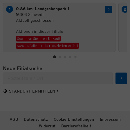
0.86 km: Landgrabenpark 1
16303 Schwedt
Aktuell geschlossen
Aktionen in dieser Filiale
Gewinnen Sie Ihren Einkauf!
50% auf alle bereits reduzierten Artikel
Neue Filialsuche
Such
STANDORT ERMITTELN
AGB
Datenschutz
Cookie-Einstellungen
Impressum
Widerruf
Barrierefreiheit