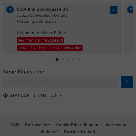
0.54 km: Bocksgasse 35
73525 Schwäbisch Gmünd
Aktuell geschlossen
Aktionen in dieser Filiale
Gewinnen Sie Ihren Einkauf!
50% auf alle bereits reduzierten Artikel
Neue Filialsuche
Such
STANDORT ERMITTELN
AGB
Datenschutz
Cookie-Einstellungen
Impressum
Widerruf
Barrierefreiheit