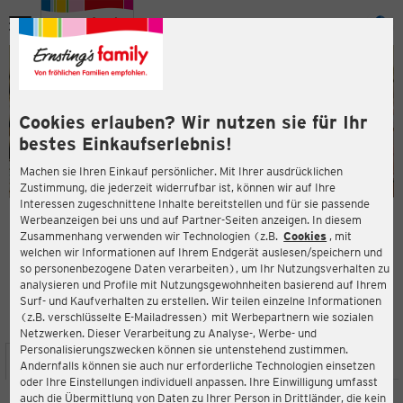
Menü
ießen
ießen
Cookies erlauben? Wir nutzen sie für Ihr
bestes Einkaufserlebnis!
Machen sie Ihren Einkauf persönlicher. Mit Ihrer ausdrücklichen
Zustimmung, die jederzeit widerrufbar ist, können wir auf Ihre
Interessen zugeschnittene Inhalte bereitstellen und für sie passende
en
Werbeanzeigen bei uns und auf Partner-Seiten anzeigen. In diesem
Zusammenhang verwenden wir Technologien (z.B.
Cookies
, mit
ERNSTING'S FAMILY FILIALE
welchen wir Informationen auf Ihrem Endgerät auslesen/speichern und
Höferlesbach 9
so personenbezogene Daten verarbeiten), um Ihr Nutzungsverhalten zu
73525 Schwäbisch Gmünd
analysieren und Profile mit Nutzungsgewohnheiten basierend auf Ihrem
Surf- und Kaufverhalten zu erstellen. Wir teilen einzelne Informationen
(z.B. verschlüsselte E-Mailadressen) mit Werbepartnern wie sozialen
3,3
ießen
Bewertung:
Netzwerken. Dieser Verarbeitung zu Analyse-, Werbe- und
Personalisierungszwecken können sie untenstehend zustimmen.
STANDORT
SERVICES
SORTIMENT
AKTIONEN
Andernfalls können sie auch nur erforderliche Technologien einsetzen
oder Ihre Einstellungen individuell anpassen. Ihre Einwilligung umfasst
auch die Übermittlung von Daten zu Ihrer Person in Drittländer, die kein