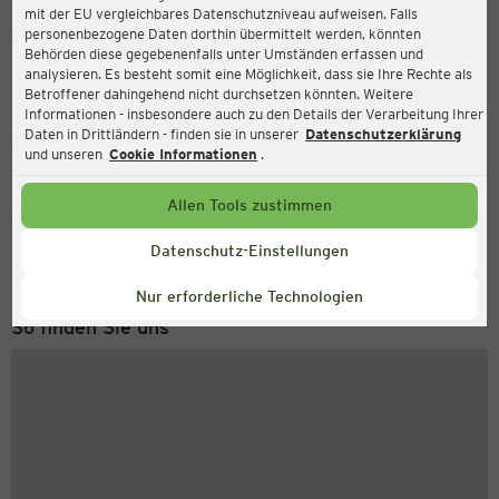
mit der EU vergleichbares Datenschutzniveau aufweisen. Falls
Ernsting's family
personenbezogene Daten dorthin übermittelt werden, könnten
Behörden diese gegebenenfalls unter Umständen erfassen und
Höferlesbach 9, 73525 Schwäbisch Gmünd
analysieren. Es besteht somit eine Möglichkeit, dass sie Ihre Rechte als
Betroffener dahingehend nicht durchsetzen könnten. Weitere
Informationen - insbesondere auch zu den Details der Verarbeitung Ihrer
Daten in Drittländern - finden sie in unserer
Datenschutzerklärung
Geschlossen
Aktuell:
und unseren
Cookie Informationen
.
Allen Tools zustimmen
Service Hotline
+49 (0) 2546 / 98 999 98
Datenschutz-Einstellungen
Montag bis Freitag 8-18 Uhr
Nur erforderliche Technologien
So finden Sie uns