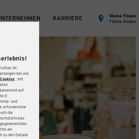
Meine Filiale
UNTERNEHMEN
KARRIERE
Filiale finden
erlebnis!
rufbar ist,
eanzeigen bei uns
Cookies
, mit
Daten
basierend auf
te E-
Werbe- und
r erforderliche
auch die
enschutzniveau
 gegebenenfalls
hte als
h zu den Details