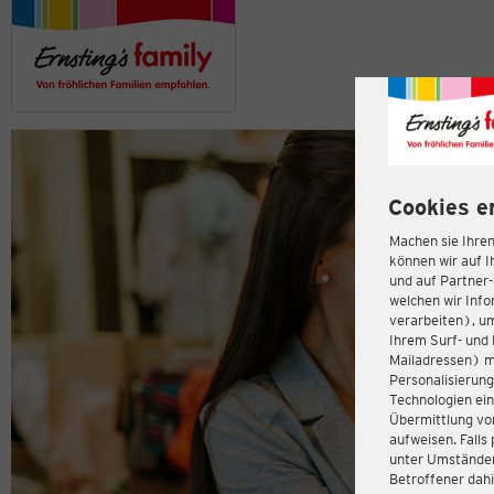
Cookies e
Machen sie Ihren
können wir auf I
und auf Partner
welchen wir Inf
verarbeiten), u
Ihrem Surf- und 
Mailadressen) m
Personalisierun
Technologien ein
Übermittlung von
aufweisen. Fall
unter Umständen 
Betroffener dahi