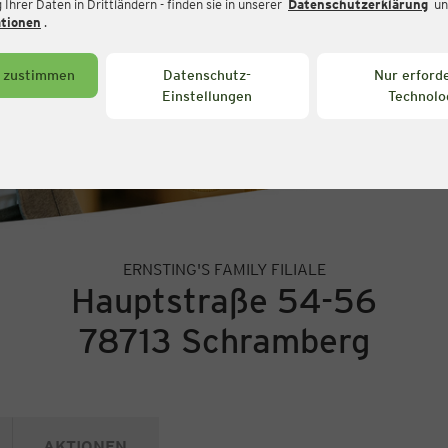
Ihrer Daten in Drittländern - finden sie in unserer
Datenschutzerklärung
un
ationen
.
s zustimmen
Datenschutz-
Nur erforde
Einstellungen
Technolo
ERNSTING'S FAMILY FILIALE
Hauptstraße 54-56
78713 Schramberg
AKTIONEN