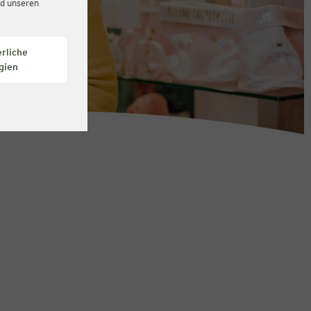
d unseren
rliche
gien