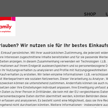
SHOP
rlauben? Wir nutzen sie für Ihr bestes Einkaufs
 Einkauf persönlicher. Mit Ihrer ausdrücklichen Zustimmung, die jederzeit wider
hre Interessen zugeschnittene Inhalte bereitstellen und für sie passende Werb
-Seiten anzeigen. In diesem Zusammenhang verwenden wir Technologien (z.B.
ormationen auf Ihrem Endgerät auslesen/speichern und so personenbezogene 
m Ihr Nutzungsverhalten zu analysieren und Profile mit Nutzungsgewohnheiten 
Kaufverhalten zu erstellen. Wir teilen einzelne Informationen (z.B. verschlüssel
it Werbepartnern wie sozialen Netzwerken. Dieser Verarbeitung zu Analyse-, 
gszwecken können sie untenstehend zustimmen. Andernfalls können sie auch nu
setzen oder Ihre Einstellungen individuell anpassen. Ihre Einwilligung umfasst 
 Daten zu Ihrer Person in Drittländer, die kein mit der EU vergleichbares Dat
s personenbezogene Daten dorthin übermittelt werden, könnten Behörden diese
erfassen und analysieren. Es besteht somit eine Möglichkeit, dass sie Ihre Rec
ngehend nicht durchsetzen könnten. Weitere Informationen - insbesondere auc