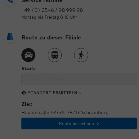
Service Hotline
+49 (0) 2546 / 98 999 98
Montag bis Freitag 8-18 Uhr
Route zu dieser Filiale
Route per Auto
Route per Zug
Route zu Fuß
Start:
STANDORT ERMITTELN
Ziel:
Hauptstraße 54-56, 78713 Schramberg
Route berechnen