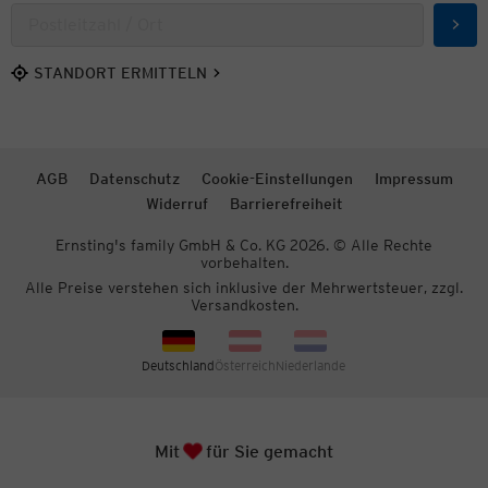
Such
STANDORT ERMITTELN
AGB
Datenschutz
Cookie-Einstellungen
Impressum
Widerruf
Barrierefreiheit
Ernsting's family GmbH & Co. KG 2026. © Alle Rechte
vorbehalten.
Alle Preise verstehen sich inklusive der Mehrwertsteuer, zzgl.
Versandkosten.
Deutschland
Österreich
Niederlande
Herz
Zum S
Mit
für Sie gemacht