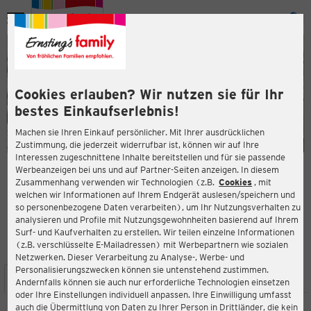
Menü
ießen
ießen
Cookies erlauben? Wir nutzen sie für Ihr
bestes Einkaufserlebnis!
Machen sie Ihren Einkauf persönlicher. Mit Ihrer ausdrücklichen
Zustimmung, die jederzeit widerrufbar ist, können wir auf Ihre
Interessen zugeschnittene Inhalte bereitstellen und für sie passende
en
Werbeanzeigen bei uns und auf Partner-Seiten anzeigen. In diesem
Zusammenhang verwenden wir Technologien (z.B.
Cookies
, mit
ERNSTING'S FAMILY FILIALE
welchen wir Informationen auf Ihrem Endgerät auslesen/speichern und
Oststraße 3a
so personenbezogene Daten verarbeiten), um Ihr Nutzungsverhalten zu
57392 Schmallenberg
analysieren und Profile mit Nutzungsgewohnheiten basierend auf Ihrem
Surf- und Kaufverhalten zu erstellen. Wir teilen einzelne Informationen
(z.B. verschlüsselte E-Mailadressen) mit Werbepartnern wie sozialen
4,4
ießen
Bewertung:
Netzwerken. Dieser Verarbeitung zu Analyse-, Werbe- und
Personalisierungszwecken können sie untenstehend zustimmen.
STANDORT
SERVICES
SORTIMENT
AKTIONEN
Andernfalls können sie auch nur erforderliche Technologien einsetzen
oder Ihre Einstellungen individuell anpassen. Ihre Einwilligung umfasst
auch die Übermittlung von Daten zu Ihrer Person in Drittländer, die kein