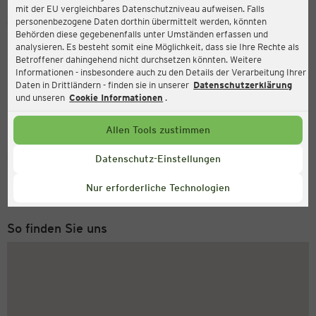
mit der EU vergleichbares Datenschutzniveau aufweisen. Falls
Ernsting's family
personenbezogene Daten dorthin übermittelt werden, könnten
Behörden diese gegebenenfalls unter Umständen erfassen und
Oststraße 3a, 57392 Schmallenberg
analysieren. Es besteht somit eine Möglichkeit, dass sie Ihre Rechte als
Betroffener dahingehend nicht durchsetzen könnten. Weitere
Informationen - insbesondere auch zu den Details der Verarbeitung Ihrer
Daten in Drittländern - finden sie in unserer
Datenschutzerklärung
und unseren
Cookie Informationen
.
Allen Tools zustimmen
Service Hotline
Datenschutz-Einstellungen
+49 (0) 2546 / 98 999 98
Nur erforderliche Technologien
Montag bis Freitag 8-18 Uhr
So finden Sie uns