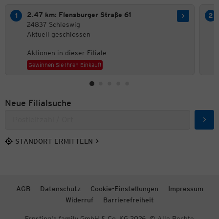
2.47 km: Flensburger Straße 61
24837 Schleswig
Aktuell geschlossen
Aktionen in dieser Filiale
Gewinnen Sie Ihren Einkauf!
Neue Filialsuche
Such
STANDORT ERMITTELN
AGB
Datenschutz
Cookie-Einstellungen
Impressum
Widerruf
Barrierefreiheit
Ernsting's family GmbH & Co. KG 2026. © Alle Rechte