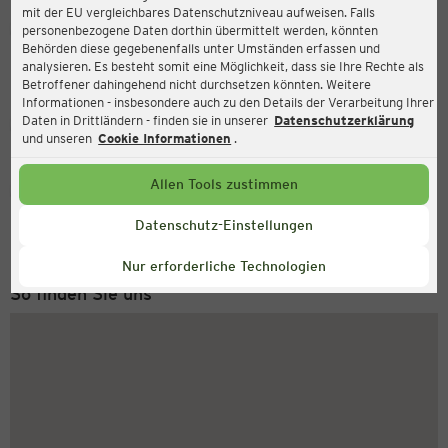
mit der EU vergleichbares Datenschutzniveau aufweisen. Falls
Ernsting's family
personenbezogene Daten dorthin übermittelt werden, könnten
Behörden diese gegebenenfalls unter Umständen erfassen und
Stadtweg 56, 24837 Schleswig
analysieren. Es besteht somit eine Möglichkeit, dass sie Ihre Rechte als
Betroffener dahingehend nicht durchsetzen könnten. Weitere
Informationen - insbesondere auch zu den Details der Verarbeitung Ihrer
Daten in Drittländern - finden sie in unserer
Datenschutzerklärung
Geschlossen
Aktuell:
und unseren
Cookie Informationen
.
Allen Tools zustimmen
Service Hotline
+49 (0) 2546 / 98 999 98
Datenschutz-Einstellungen
Montag bis Freitag 8-18 Uhr
Nur erforderliche Technologien
So finden Sie uns