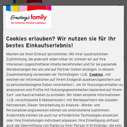
Menü
ießen
ießen
Cookies erlauben? Wir nutzen sie für Ihr
bestes Einkaufserlebnis!
Machen sie Ihren Einkauf persönlicher. Mit Ihrer ausdrücklichen
Zustimmung, die jederzeit widerrufbar ist, können wir auf Ihre
Interessen zugeschnittene Inhalte bereitstellen und für sie passende
en
Werbeanzeigen bei uns und auf Partner-Seiten anzeigen. In diesem
Zusammenhang verwenden wir Technologien (z.B.
Cookies
, mit
ERNSTING'S FAMILY FILIALE
welchen wir Informationen auf Ihrem Endgerät auslesen/speichern und
Stadtweg 56
so personenbezogene Daten verarbeiten), um Ihr Nutzungsverhalten zu
24837 Schleswig
analysieren und Profile mit Nutzungsgewohnheiten basierend auf Ihrem
Surf- und Kaufverhalten zu erstellen. Wir teilen einzelne Informationen
(z.B. verschlüsselte E-Mailadressen) mit Werbepartnern wie sozialen
4,3
ießen
Bewertung:
Netzwerken. Dieser Verarbeitung zu Analyse-, Werbe- und
Personalisierungszwecken können sie untenstehend zustimmen.
STANDORT
SERVICES
SORTIMENT
AKTIONEN
Andernfalls können sie auch nur erforderliche Technologien einsetzen
oder Ihre Einstellungen individuell anpassen. Ihre Einwilligung umfasst
auch die Übermittlung von Daten zu Ihrer Person in Drittländer, die kein